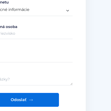
netu
ná osoba
Odoslať