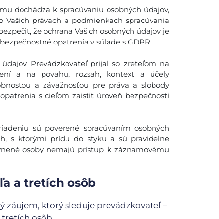
tému dochádza k spracúvaniu osobných údajov,
 o Vašich právach a podmienkach spracúvania
bezpečiť, že ochrana Vašich osobných údajov je
bezpečnostné opatrenia v súlade s GDPR.
 údajov Prevádzkovateľ prijal so zreteľom na
rení a na povahu, rozsah, kontext a účely
dobnosťou a závažnosťou pre práva a slobody
opatrenia s cieľom zaistiť úroveň bezpečnosti
iadeniu sú poverené spracúvaním osobných
ch, s ktorými prídu do styku a sú pravidelne
rávnené osoby nemajú prístup k záznamovému
a a tretích osôb
ý záujem, ktorý sleduje prevádzkovateľ –
tretích osôb.