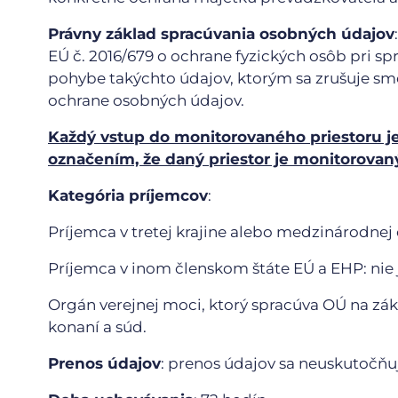
Právny základ spracúvania osobných údajov
EÚ č. 2016/679 o ochrane fyzických osôb pri s
pohybe takýchto údajov, ktorým sa zrušuje sm
ochrane osobných údajov.
Každý vstup do monitorovaného priestoru 
označením, že daný priestor je monitorov
Kategória príjemcov
:
Príjemca v tretej krajine alebo medzinárodnej o
Príjemca v inom členskom štáte EÚ a EHP: nie 
Orgán verejnej moci, ktorý spracúva OÚ na zá
konaní a súd.
Prenos údajov
: prenos údajov sa neuskutočňu