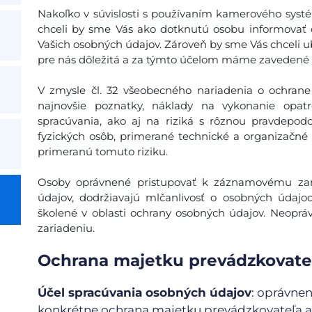
Nakoľko v súvislosti s používaním kamerového sys
chceli by sme Vás ako dotknutú osobu informovať
Vašich osobných údajov. Zároveň by sme Vás chceli u
pre nás dôležitá a za týmto účelom máme zavedené 
V zmysle čl. 32 všeobecného nariadenia o ochrane
najnovšie poznatky, náklady na vykonanie opat
spracúvania, ako aj na riziká s rôznou pravdepo
fyzických osôb, primerané technické a organizačné 
primeranú tomuto riziku.
Osoby oprávnené pristupovať k záznamovému zar
údajov, dodržiavajú mlčanlivosť o osobných údajo
školené v oblasti ochrany osobných údajov. Neop
zariadeniu.
Ochrana majetku prevádzkovateľ
Účel spracúvania osobných údajov
: oprávnen
konkrétne ochrana majetku prevádzkovateľa a 