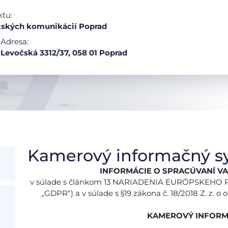
ktu:
tských komunikácií Poprad
Adresa:
Levočská 3312/37, 058 01 Poprad
Kamerový informačný s
INFORMÁCIE O SPRACÚVANÍ V
v súlade s článkom 13 NARIADENIA EURÓPSKEHO P
„GDPR“) a v súlade s §19 zákona č. 18/2018 Z. z. o
KAMEROVÝ INFORM