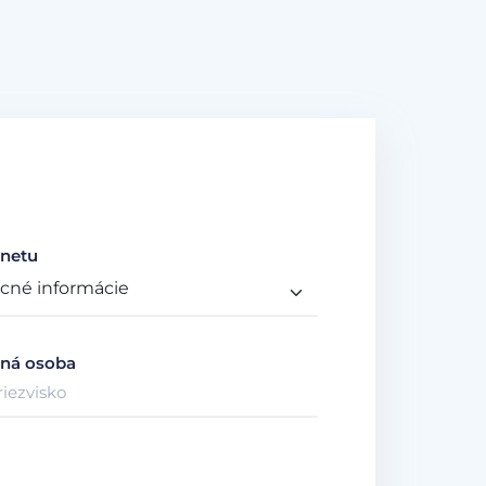
netu
ná osoba