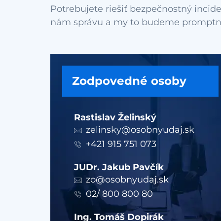
Potrebujete riešiť bezpečnostný incide
Zodpovedné osoby
Rastislav Želinský
zelinsky@osobnyudaj.sk
+421 915 751 073
JUDr. Jakub Pavčík
zo@osobnyudaj.sk
02/ 800 800 80
Ing. Tomáš Dopirák