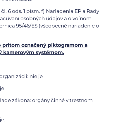
: čl. 6 ods. 1 písm. f) Nariadenia EP a Rady
pracúvaní osobných údajov a o voľnom
ernica 95/46/ES (všeobecné nariadenie o
je pritom označený piktogramom a
aný kamerovým systémom.
rganizácii: nie je
je
klade zákona: orgány činné v trestnom
je.