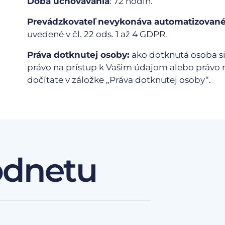
Doba uchovávania
: 72 hodín.
Prevádzkovateľ nevykonáva automatizované 
uvedené v čl. 22 ods. 1 až 4 GDPR.
Práva dotknutej osoby:
ako dotknutá osoba si
právo na prístup k Vašim údajom alebo právo n
dočítate v záložke „Práva dotknutej osoby“.
odnetu