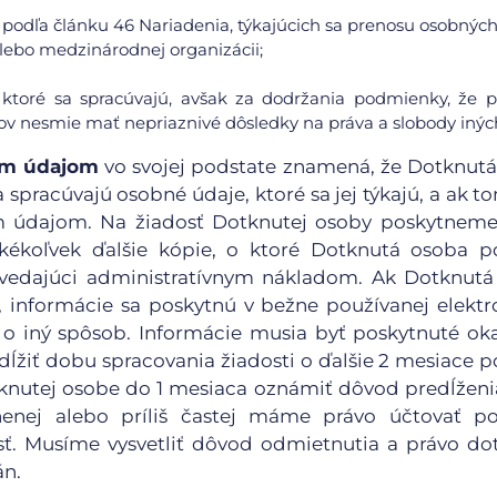
podľa článku 46 Nariadenia, týkajúcich sa prenosu osobných
y alebo medzinárodnej organizácii;
 ktoré sa spracúvajú, avšak za dodržania podmienky, že 
v nesmie mať nepriaznivé dôsledky na práva a slobody inýc
ným údajom
vo svojej podstate znamená, že Dotknut
 spracúvajú osobné údaje, ktoré sa jej týkajú, a ak t
ým údajom. Na žiadosť Dotknutej osoby poskytnem
kékoľvek ďalšie kópie, o ktoré Dotknutá osoba p
edajúci administratívnym nákladom. Ak Dotknutá
, informácie sa poskytnú v bežne používanej elektr
o iný spôsob. Informácie musia byť poskytnuté ok
ĺžiť dobu spracovania žiadosti o ďalšie 2 mesiace po
otknutej osobe do 1 mesiaca oznámiť dôvod predĺžen
nenej alebo príliš častej máme právo účtovať po
. Musíme vysvetliť dôvod odmietnutia a právo do
án.