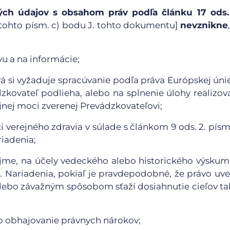
ch údajov s obsahom práv podľa článku 17 ods. 1
ii) tohto písm. c) bodu J. tohto dokumentu]
nevznikne
u a na informácie;
rá si vyžaduje spracúvanie podľa práva Európskej úni
zkovateľ podlieha, alebo na splnenie úlohy realizov
nej moci zverenej Prevádzkovateľovi;
verejného zdravia v súlade s článkom 9 ods. 2. písm. 
riadenia;
ujme, na účely vedeckého alebo historického výskum
 1. Nariadenia, pokiaľ je pravdepodobné, že právo uv
 alebo závažným spôsobom sťaží dosiahnutie cieľov t
o obhajovanie právnych nárokov;