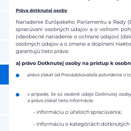
Práva dotknutej osoby
Nariadenie Európskeho Parlamentu a Rady (EÚ
spracúvaní osobných údajov a o voľnom pohy
(všeobecné nariadenie o ochrane údajov) (ďale
osobných údajov a o zmene a doplnení niekto
garantujú tieto práva:
a)
právo Dotknutej osoby na prístup k oso
právo získať od Prevádzkovateľa potvrdenie o to
v prípade, že sú osobné údaje Dotknutej osob
a právo získať tieto informácie:
- informáciu o účeloch spracúvania;
- informáciu o kategóriách dotknutých