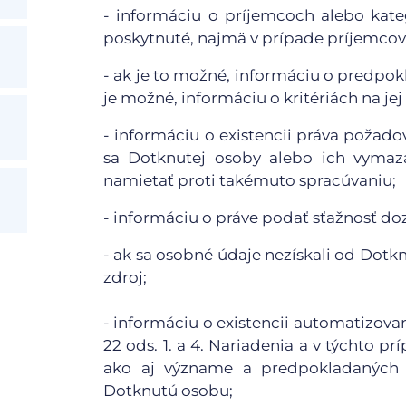
- informáciu o príjemcoch alebo kat
poskytnuté, najmä v prípade príjemcov 
- ak je to možné, informáciu o predpo
je možné, informáciu o kritériách na jej
- informáciu o existencii práva požad
sa Dotknutej osoby alebo ich vymaza
namietať proti takémuto spracúvaniu;
- informáciu o práve podať sťažnosť d
- ak sa osobné údaje nezískali od Dotkn
zdroj;
- informáciu o existencii automatizov
22 ods. 1. a 4. Nariadenia a v týchto
ako aj význame a predpokladaných 
Dotknutú osobu;