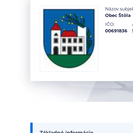
Názov subje
Obec Štôla
IČO:
00691836
Základné informácie