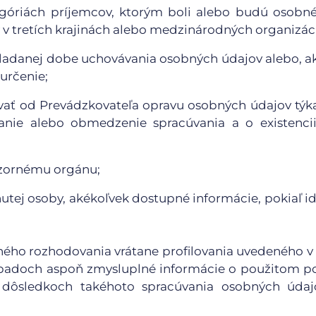
egóriách príjemcov, ktorým boli alebo budú osobn
v tretích krajinách alebo medzinárodných organizáci
kladanej dobe uchovávania osobných údajov alebo, ak
 určenie;
ovať od Prevádzkovateľa opravu osobných údajov týk
nie alebo obmedzenie spracúvania a o existencii
ozornému orgánu;
utej osoby, akékoľvek dostupné informácie, pokiaľ id
aného rozhodovania vrátane profilovania uvedeného v
 prípadoch aspoň zmysluplné informácie o použitom p
dôsledkoch takéhoto spracúvania osobných údaj