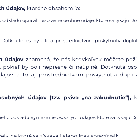
h údajov,
ktorého obsahom je:
 odkladu opravil nesprávne osobné údaje, ktoré sa týkajú Do
Dotknutej osoby, a to aj prostredníctvom poskytnutia dopl
h údajov
znamená, že nás kedykoľvek môžete poži
, pokiaľ by boli nepresné či neúplné. Dotknutá o
ajov, a to aj prostredníctvom poskytnutia dopln
sobných údajov (tzv. právo „na zabudnutie“),
k
ného odkladu vymazanie osobných údajov, ktoré sa týkajú D
y, na ktoré sa získavali alebo inak spracúvali;