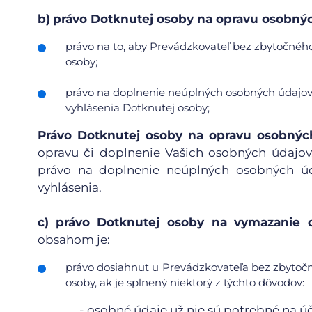
b)
právo Dotknutej osoby na opravu osobnýc
právo na to, aby Prevádzkovateľ bez zbytočného
osoby;
právo na doplnenie neúplných osobných údajov 
vyhlásenia Dotknutej osoby;
Právo Dotknutej osoby na opravu osobnýc
opravu či doplnenie Vašich osobných údajov
právo na doplnenie neúplných osobných úd
vyhlásenia.
c)
právo Dotknutej osoby na vymazanie o
obsahom je:
právo dosiahnuť u Prevádzkovateľa bez zbytoč
osoby, ak je splnený niektorý z týchto dôvodov:
-
osobné údaje už nie sú potrebné na účel