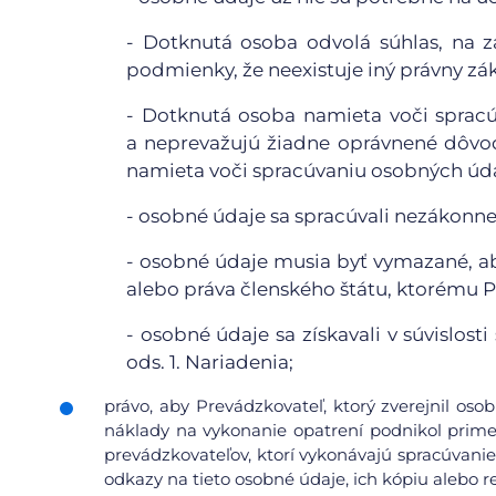
-
Dotknutá osoba odvolá súhlas, na z
podmienky, že neexistuje iný právny zá
-
Dotknutá osoba namieta voči spracú
a neprevažujú žiadne oprávnené dôvo
namieta voči spracúvaniu osobných údaj
-
osobné údaje sa spracúvali nezákonne
-
osobné údaje musia byť vymazané, ab
alebo práva členského štátu, ktorému 
-
osobné údaje sa získavali v súvislos
ods. 1. Nariadenia;
právo, aby Prevádzkovateľ, ktorý zverejnil os
náklady na vykonanie opatrení podnikol prime
prevádzkovateľov, ktorí vykonávajú spracúvanie
odkazy na tieto osobné údaje, ich kópiu alebo re