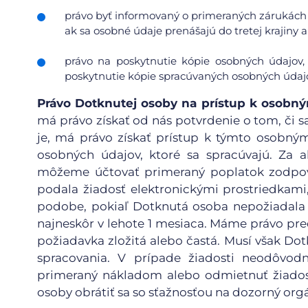
právo byť informovaný o primeraných zárukách 
ak sa osobné údaje prenášajú do tretej krajin
právo na poskytnutie kópie osobných údajov,
poskytnutie kópie spracúvaných osobných údajo
Právo Dotknutej osoby na prístup k osob
má právo získať od nás potvrdenie o tom, či sa
je, má právo získať prístup k týmto osobn
osobných údajov, ktoré sa spracúvajú. Za a
môžeme účtovať primeraný poplatok zodpov
podala žiadosť elektronickými prostriedkami
podobe, pokiaľ Dotknutá osoba nepožiadala 
najneskôr v lehote 1 mesiaca. Máme právo pred
požiadavka zložitá alebo častá. Musí však D
spracovania. V prípade žiadosti neodôvod
primeraný nákladom alebo odmietnuť žiadosť
osoby obrátiť sa so sťažnosťou na dozorný org