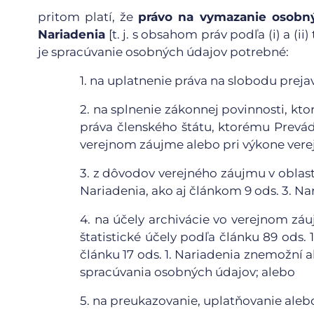
pritom platí, že
právo na vymazanie osobný
Nariadenia
[t. j. s obsahom práv podľa (i) a (
je spracúvanie osobných údajov potrebné:
1.
na uplatnenie práva na slobodu prejav
2.
na splnenie zákonnej povinnosti, kto
práva členského štátu, ktorému Prevád
verejnom záujme alebo pri výkone verej
3.
z dôvodov verejného záujmu v oblasti 
Nariadenia, ako aj článkom 9 ods. 3. Na
4.
na účely archivácie vo verejnom zá
štatistické účely podľa článku 89 ods.
článku 17 ods. 1. Nariadenia znemožní
spracúvania osobných údajov; alebo
5.
na preukazovanie, uplatňovanie aleb