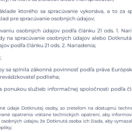
áklade ktorého sa spracúvanie vykonáva, a to za s
klad pre spracúvanie osobných údajov;
vaniu osobných údajov podľa článku 21 ods. 1. Nar
dy na spracúvanie osobných údajov alebo Dotknut
ov podľa článku 21 ods. 2. Nariadenia;
;
y sa splnila zákonná povinnosť podľa práva Európsk
Prevádzkovateľ podlieha;
ti s ponukou služieb informačnej spoločnosti podľa č
obné údaje Dotknutej osoby, so zreteľom na dostupnú techn
rané opatrenia vrátane technických opatrení, aby informov
 osobných údajov, že Dotknutá osoba ich žiada, aby vymazal
pliky;