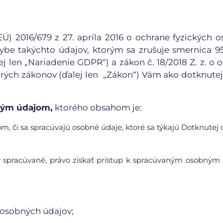
) 2016/679 z 27. apríla 2016 o ochrane fyzických o
be takýchto údajov, ktorým sa zrušuje smernica 9
j len „Nariadenie GDPR“) a zákon č. 18/2018 Z. z. o 
rých zákonov (ďalej len „Zákon“) Vám ako dotknute
bným údajom,
ktorého obsahom je:
m, či sa spracúvajú osobné údaje, ktoré sa týkajú Dotknutej 
y spracúvané, právo získať prístup k spracúvaným osobný
 osobných údajov;