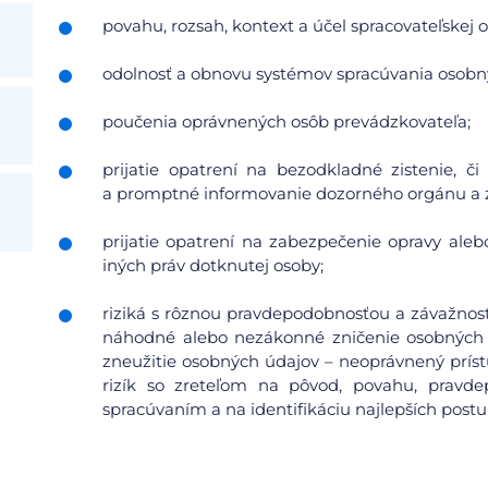
povahu, rozsah, kontext a účel spracovateľskej o
odolnosť a obnovu systémov spracúvania osobn
poučenia oprávnených osôb prevádzkovateľa;
prijatie opatrení na bezodkladné zistenie, 
a promptné informovanie dozorného orgánu a 
prijatie opatrení na zabezpečenie opravy aleb
iných práv dotknutej osoby;
riziká s rôznou pravdepodobnosťou a závažnosť
náhodné alebo nezákonné zničenie osobných 
zneužitie osobných údajov – neoprávnený prís
rizík so zreteľom na pôvod, povahu, pravdep
spracúvaním a na identifikáciu najlepších postu