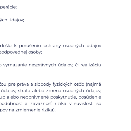
perácie;
ých údajov;
či došlo k porušeniu ochrany osobných údajov
zodpovednej osoby;
o vymazanie nesprávnych údajov, či realizáciu
ou pre práva a slobody fyzických osôb (najmä
údajov, strata alebo zmena osobných údajov,
tup alebo neoprávnené poskytnutie, posúdenie
odobnosť a závažnosť rizika v súvislosti so
pov na zmiernenie rizika).