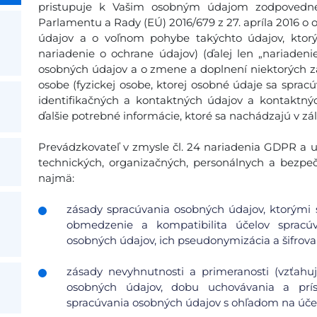
pristupuje k Vašim osobným údajom zodpovedne
Parlamentu a Rady (EÚ) 2016/679 z 27. apríla 2016 o 
údajov a o voľnom pohybe takýchto údajov, ktor
nariadenie o ochrane údajov) (ďalej len „nariadeni
osobných údajov a o zmene a doplnení niektorých zá
osobe (fyzickej osobe, ktorej osobné údaje sa spra
identifikačných a kontaktných údajov a kontaktný
ďalšie potrebné informácie, ktoré sa nachádzajú v zá
Prevádzkovateľ v zmysle čl. 24 nariadenia GDPR a ust
technických, organizačných, personálnych a bezpe
najmä:
zásady spracúvania osobných údajov, ktorými s
obmedzenie a kompatibilita účelov spracúv
osobných údajov, ich pseudonymizácia a šifrovan
zásady nevyhnutnosti a primeranosti (vzťah
osobných údajov, dobu uchovávania a pr
spracúvania osobných údajov s ohľadom na účel 