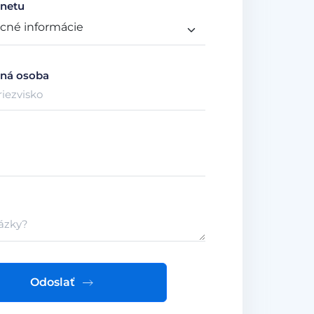
netu
ná osoba
Odoslať