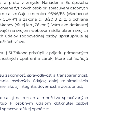
 a preto v zmysle Nariadenia Európskeho
ochrane fyzických osôb pri spracúvaní osobných
ým sa zrušuje smernica 95/46/ES (všeobecné
e GDPR“) a zákona č. 18/2018 Z. z. o ochrane
konov (ďalej len ,,Zákon“), Vám ako dotknutej
cúvajú) na svojom webovom sídle okrem svojich
ch údajov zodpovednej osoby, sprístupňuje aj
ložkách vľavo.
. § 31 Zákona pristúpil k prijatiu primeraných
čnostných opatrení a záruk, ktoré zohľadňujú
ú zákonnosť, spravodlivosť a transparentnosť,
ania osobných údajov, ďalej minimalizácia
ie, ako aj integrita, dôvernosť a dostupnosť;
uje sa aj na rozsah a množstvo spracúvaných
ístup k osobným údajom dotknutej osoby)
spracovateľskej operácie;