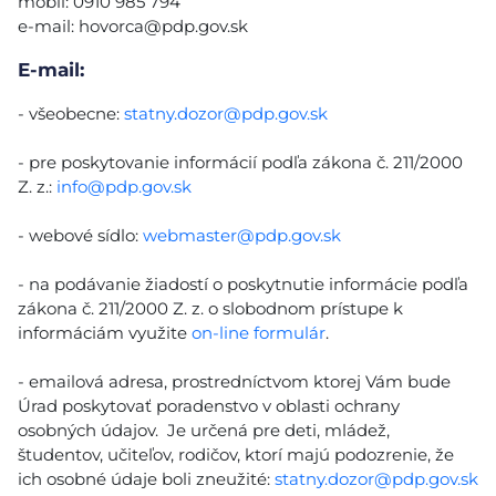
mobil: 0910 985 794
e-mail:
hovorca@pdp.gov.sk
E-mail:
- všeobecne:
statny.dozor@pdp.gov.sk
- pre poskytovanie informácií podľa zákona č. 211/2000
Z. z.:
info@pdp.gov.sk
- webové sídlo:
webmaster@pdp.gov.sk
- na podávanie žiadostí o poskytnutie informácie podľa
zákona č. 211/2000 Z. z. o slobodnom prístupe k
informáciám využite
on-line formulár
.
- emailová adresa, prostredníctvom ktorej Vám bude
Úrad poskytovať poradenstvo v oblasti ochrany
osobných údajov. Je určená pre deti, mládež,
študentov, učiteľov, rodičov, ktorí majú podozrenie, že
ich osobné údaje boli zneužité:
statny.dozor@pdp.gov.sk