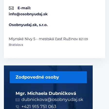
E-mail:
info@osobnyudaj.sk
Osobnyudaj.sk, s.r.o.
Mlynské Nivy 5 - mestská časť Ružinov
821 09
Bratislava
Zodpovedné osoby
Mgr. Michaela Dubničková
dubnickova@osobnyudaj.sk
+421 915 751 063