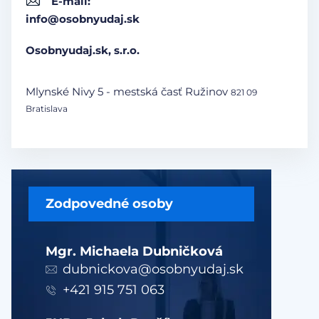
E-mail:
info@osobnyudaj.sk
Osobnyudaj.sk, s.r.o.
Mlynské Nivy 5 - mestská časť Ružinov
821 09
Bratislava
Zodpovedné osoby
Mgr. Michaela Dubničková
dubnickova@osobnyudaj.sk
+421 915 751 063