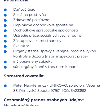
Príjemcovia:
Daňový úrad
Sociálna poisťovňa
Zdravotné poisťovne
Doplnkové dôchodkové sporiteľne
Dôchodkové správcovské spoločnosti
Ústredie práce, sociálnych vecí a rodiny
Zástupcovia zamestnancov
Exekútor
Orgány štátnej správy a verejnej moci na výkon
kontroly a dozoru (napr. inšpektorát práce)
iný oprávnený subjekt
súd, orgány činné v trestnom konaní
Sprostredkovatelia:
Peter Nagyferencz - UNIKOVO, so sídlom Veterná
83, Rimavská Sobota 97901, IČO: 34233512
Cezhraničný prenos osobných údajov:
Neuskutočňuje sa.