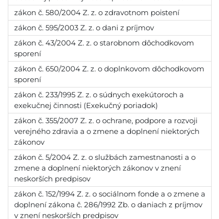
zákon č. 580/2004 Z. z. o zdravotnom poistení
zákon č. 595/2003 Z. z. o dani z príjmov
zákon č. 43/2004 Z. z. o starobnom dôchodkovom
sporení
zákon č. 650/2004 Z. z. o doplnkovom dôchodkovom
sporení
zákon č. 233/1995 Z. z. o súdnych exekútoroch a
exekučnej činnosti (Exekučný poriadok)
zákon č. 355/2007 Z. z. o ochrane, podpore a rozvoji
verejného zdravia a o zmene a doplnení niektorých
zákonov
zákon č. 5/2004 Z. z. o službách zamestnanosti a o
zmene a doplnení niektorých zákonov v znení
neskorších predpisov
zákon č. 152/1994 Z. z. o sociálnom fonde a o zmene a
doplnení zákona č. 286/1992 Zb. o daniach z príjmov
v znení neskorších predpisov