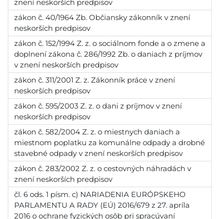
znení neskorších predpisov
zákon č. 40/1964 Zb. Občiansky zákonník v znení
neskorších predpisov
zákon č. 152/1994 Z. z. o sociálnom fonde a o zmene a
doplnení zákona č. 286/1992 Zb. o daniach z príjmov
v znení neskorších predpisov
zákon č. 311/2001 Z. z. Zákonník práce v znení
neskorších predpisov
zákon č. 595/2003 Z. z. o dani z príjmov v znení
neskorších predpisov
zákon č. 582/2004 Z. z. o miestnych daniach a
miestnom poplatku za komunálne odpady a drobné
stavebné odpady v znení neskorších predpisov
zákon č. 283/2002 Z. z. o cestovných náhradách v
znení neskorších predpisov
čl. 6 ods. 1 písm. c) NARIADENIA EURÓPSKEHO
PARLAMENTU A RADY (EÚ) 2016/679 z 27. apríla
2016 o ochrane fyzických osôb pri spracúvaní