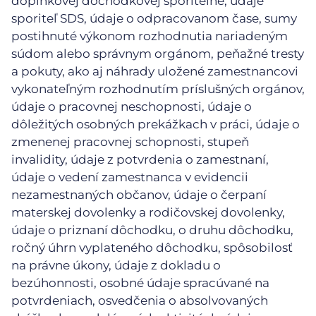
doplnkovej dôchodkovej sporiteľne, údaje
sporiteľ SDS, údaje o odpracovanom čase, sumy
postihnuté výkonom rozhodnutia nariadeným
súdom alebo správnym orgánom, peňažné tresty
a pokuty, ako aj náhrady uložené zamestnancovi
vykonateľným rozhodnutím príslušných orgánov,
údaje o pracovnej neschopnosti, údaje o
dôležitých osobných prekážkach v práci, údaje o
zmenenej pracovnej schopnosti, stupeň
invalidity, údaje z potvrdenia o zamestnaní,
údaje o vedení zamestnanca v evidencii
nezamestnaných občanov, údaje o čerpaní
materskej dovolenky a rodičovskej dovolenky,
údaje o priznaní dôchodku, o druhu dôchodku,
ročný úhrn vyplateného dôchodku, spôsobilosť
na právne úkony, údaje z dokladu o
bezúhonnosti, osobné údaje spracúvané na
potvrdeniach, osvedčenia o absolvovaných