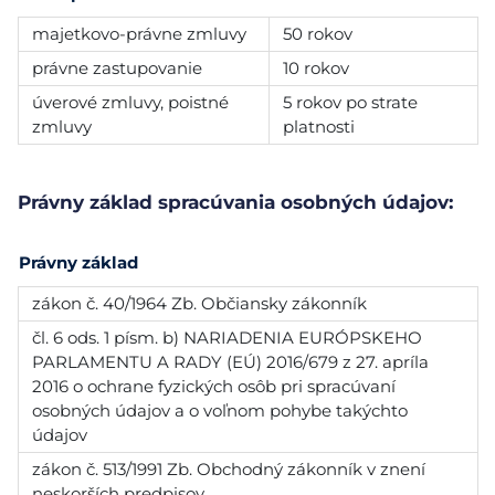
majetkovo-právne zmluvy
50 rokov
právne zastupovanie
10 rokov
úverové zmluvy, poistné
5 rokov po strate
zmluvy
platnosti
Právny základ spracúvania osobných údajov:
Právny základ
zákon č. 40/1964 Zb. Občiansky zákonník
čl. 6 ods. 1 písm. b) NARIADENIA EURÓPSKEHO
PARLAMENTU A RADY (EÚ) 2016/679 z 27. apríla
2016 o ochrane fyzických osôb pri spracúvaní
osobných údajov a o voľnom pohybe takýchto
údajov
zákon č. 513/1991 Zb. Obchodný zákonník v znení
neskorších predpisov