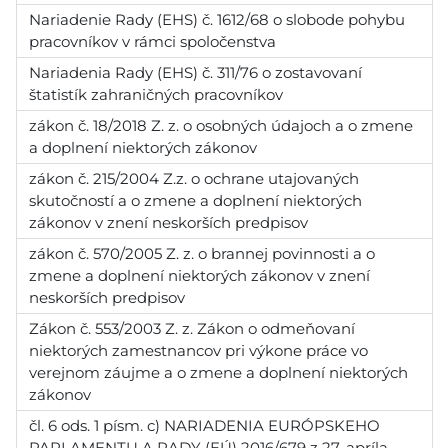
Nariadenie Rady (EHS) č. 1612/68 o slobode pohybu
pracovníkov v rámci spoločenstva
Nariadenia Rady (EHS) č. 311/76 o zostavovaní
štatistík zahraničných pracovníkov
zákon č. 18/2018 Z. z. o osobných údajoch a o zmene
a doplnení niektorých zákonov
zákon č. 215/2004 Z.z. o ochrane utajovaných
skutočností a o zmene a doplnení niektorých
zákonov v znení neskorších predpisov
zákon č. 570/2005 Z. z. o brannej povinnosti a o
zmene a doplnení niektorých zákonov v znení
neskorších predpisov
Zákon č. 553/2003 Z. z. Zákon o odmeňovaní
niektorých zamestnancov pri výkone práce vo
verejnom záujme a o zmene a doplnení niektorých
zákonov
čl. 6 ods. 1 písm. c) NARIADENIA EURÓPSKEHO
PARLAMENTU A RADY (EÚ) 2016/679 z 27. apríla