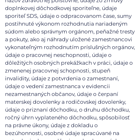
názov zdravotnej poisťovne, údaje zo zmluvy
doplnkovej dôchodkovej sporiteľne, údaje
sporiteľ SDS, údaje o odpracovanom čase, sumy
postihnuté výkonom rozhodnutia nariadeným
súdom alebo správnym orgánom, peňažné tresty
a pokuty, ako aj náhrady uložené zamestnancovi
vykonateľným rozhodnutím príslušných orgánov,
údaje o pracovnej neschopnosti, údaje o
dôležitých osobných prekážkach v práci, údaje o
zmenenej pracovnej schopnosti, stupeň
invalidity, údaje z potvrdenia o zamestnaní,
údaje o vedení zamestnanca v evidencii
nezamestnaných občanov, údaje o čerpaní
materskej dovolenky a rodičovskej dovolenky,
údaje o priznaní dôchodku, o druhu dôchodku,
ročný úhrn vyplateného dôchodku, spôsobilosť
na právne úkony, údaje z dokladu o
bezúhonnosti, osobné údaje spracúvané na