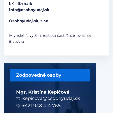
E-mail:
info@osobnyudaj.sk
Osobnyudaj.sk, s.r.o.
Mlynské Nivy 5 - mestská časť Ružinov
821 09
Bratislava
Zodpovedné osoby
Mgr. Kristína Kepičová
kepicova@osobnyudaj.sk
+421 948 414 768