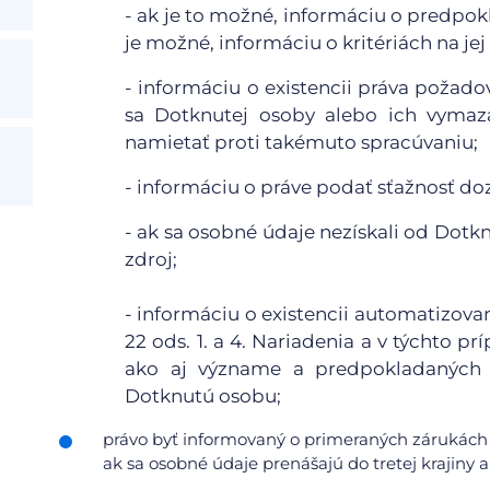
- ak je to možné, informáciu o predpo
je možné, informáciu o kritériách na jej
- informáciu o existencii práva požad
sa Dotknutej osoby alebo ich vymaza
namietať proti takémuto spracúvaniu;
- informáciu o práve podať sťažnosť d
- ak sa osobné údaje nezískali od Dotkn
zdroj;
- informáciu o existencii automatizov
22 ods. 1. a 4. Nariadenia a v týchto
ako aj význame a predpokladaných 
Dotknutú osobu;
právo byť informovaný o primeraných zárukách 
ak sa osobné údaje prenášajú do tretej krajin