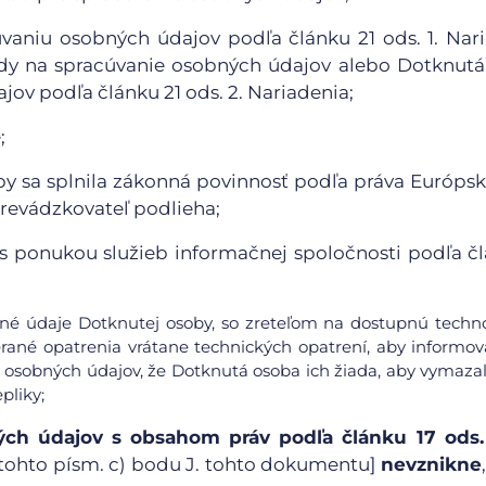
vaniu osobných údajov podľa článku 21 ods. 1. Nar
dy na spracúvanie osobných údajov alebo Dotknut
ov podľa článku 21 ods. 2. Nariadenia;
;
y sa splnila zákonná povinnosť podľa práva Európsk
Prevádzkovateľ podlieha;
ti s ponukou služieb informačnej spoločnosti podľa č
obné údaje Dotknutej osoby, so zreteľom na dostupnú techn
rané opatrenia vrátane technických opatrení, aby informov
 osobných údajov, že Dotknutá osoba ich žiada, aby vymazal
pliky;
ch údajov s obsahom práv podľa článku 17 ods. 1
ii) tohto písm. c) bodu J. tohto dokumentu]
nevznikne