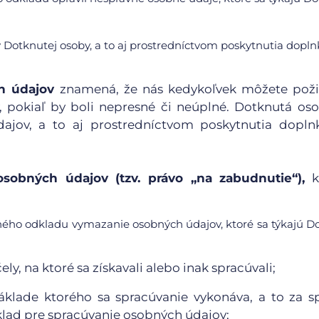
Dotknutej osoby, a to aj prostredníctvom poskytnutia dopl
h údajov
znamená, že nás kedykoľvek môžete poži
, pokiaľ by boli nepresné či neúplné. Dotknutá o
ajov, a to aj prostredníctvom poskytnutia dopln
sobných údajov (tzv. právo „na zabudnutie“),
k
ného odkladu vymazanie osobných údajov, ktoré sa týkajú D
y, na ktoré sa získavali alebo inak spracúvali;
áklade ktorého sa spracúvanie vykonáva, a to za s
klad pre spracúvanie osobných údajov;