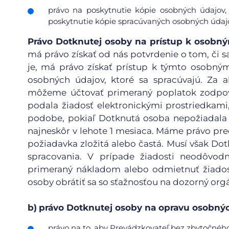
právo na poskytnutie kópie osobných údajov,
poskytnutie kópie spracúvaných osobných údajo
Právo Dotknutej osoby na prístup k osob
má právo získať od nás potvrdenie o tom, či sa
je, má právo získať prístup k týmto osobn
osobných údajov, ktoré sa spracúvajú. Za a
môžeme účtovať primeraný poplatok zodpov
podala žiadosť elektronickými prostriedkami
podobe, pokiaľ Dotknutá osoba nepožiadala 
najneskôr v lehote 1 mesiaca. Máme právo pred
požiadavka zložitá alebo častá. Musí však D
spracovania. V prípade žiadosti neodôvod
primeraný nákladom alebo odmietnuť žiadosť
osoby obrátiť sa so sťažnosťou na dozorný org
b)
právo Dotknutej osoby na opravu osobnýc
právo na to, aby Prevádzkovateľ bez zbytočného