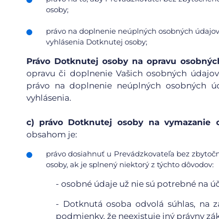
osoby;
právo na doplnenie neúplných osobných údajov 
vyhlásenia Dotknutej osoby;
Právo Dotknutej osoby na opravu osobnýc
opravu či doplnenie Vašich osobných údajov
právo na doplnenie neúplných osobných úd
vyhlásenia.
c)
právo Dotknutej osoby na vymazanie o
obsahom je:
právo dosiahnuť u Prevádzkovateľa bez zbytoč
osoby, ak je splnený niektorý z týchto dôvodov:
-
osobné údaje už nie sú potrebné na účel
-
Dotknutá osoba odvolá súhlas, na z
podmienky, že neexistuje iný právny zá