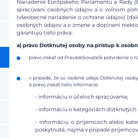
Nariadenie Európskeho Parlamentu a Rady (EÚ
spracúvaní osobných údajov a o voľnom pohy
(všeobecné nariadenie o ochrane údajov) (ďale
osobných údajov a o zmene a doplnení niekto
garantujú tieto práva:
a)
právo Dotknutej osoby na prístup k oso
právo získať od Prevádzkovateľa potvrdenie o to
v prípade, že sú osobné údaje Dotknutej osob
a právo získať tieto informácie:
- informáciu o účeloch spracúvania;
- informáciu o kategóriách dotknutých
- informáciu o príjemcoch alebo kat
poskytnuté, najmä v prípade príjemcov 