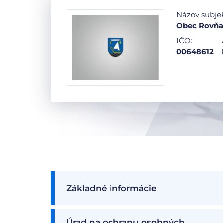
Názov subje
Obec Rovň
IČO:
00648612
Základné informácie
Úrad na ochranu osobných