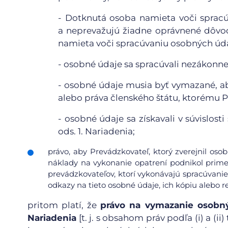
-
Dotknutá osoba namieta voči spracú
a neprevažujú žiadne oprávnené dôvo
namieta voči spracúvaniu osobných údaj
-
osobné údaje sa spracúvali nezákonne
-
osobné údaje musia byť vymazané, ab
alebo práva členského štátu, ktorému 
-
osobné údaje sa získavali v súvislos
ods. 1. Nariadenia;
právo, aby Prevádzkovateľ, ktorý zverejnil os
náklady na vykonanie opatrení podnikol prime
prevádzkovateľov, ktorí vykonávajú spracúvanie
odkazy na tieto osobné údaje, ich kópiu alebo re
pritom platí, že
právo na vymazanie osobný
Nariadenia
[t. j. s obsahom práv podľa (i) a (