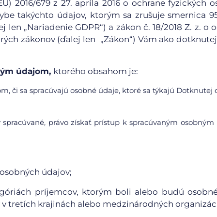
) 2016/679 z 27. apríla 2016 o ochrane fyzických o
be takýchto údajov, ktorým sa zrušuje smernica 9
j len „Nariadenie GDPR“) a zákon č. 18/2018 Z. z. o 
rých zákonov (ďalej len „Zákon“) Vám ako dotknute
bným údajom,
ktorého obsahom je:
m, či sa spracúvajú osobné údaje, ktoré sa týkajú Dotknutej 
y spracúvané, právo získať prístup k spracúvaným osobný
 osobných údajov;
egóriách príjemcov, ktorým boli alebo budú osobn
v tretích krajinách alebo medzinárodných organizáci