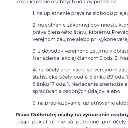
je spracúvanie osobných údajov potrebné:
1.
na uplatnenie práva na slobodu prejav
2.
na splnenie zákonnej povinnosti, kto
práva členského štátu, ktorému Prevád
verejnom záujme alebo pri výkone verej
3.
z dôvodov verejného záujmu v oblasti 
Nariadenia, ako aj článkom 9 ods. 3. Na
4.
na účely archivácie vo verejnom zá
štatistické účely podľa článku 89 ods.
článku 17 ods. 1. Nariadenia znemožní
spracúvania osobných údajov; alebo
5.
na preukazovanie, uplatňovanie aleb
Právo Dotknutej osoby na vymazanie
osobn
údaje pokiaľ (i) nie sú potrebné pre účely