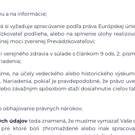
u a na informácie;
rá si vyžaduje spracúvanie podľa práva Európskej úni
zkovateľ podlieha, alebo na splnenie úlohy realizov
nej moci zverenej Prevádzkovateľovi;
verejného zdravia v súlade s článkom 9 ods. 2. písm. 
riadenia;
ujme, na účely vedeckého alebo historického výskum
 1. Nariadenia, pokiaľ je pravdepodobné, že právo uv
 alebo závažným spôsobom sťaží dosiahnutie cieľov t
o obhajovanie právnych nárokov;
ých údajov
teda znamená, že musíme vymazať Vaše 
, pre ktoré boli zhromaždené alebo inak spracovan