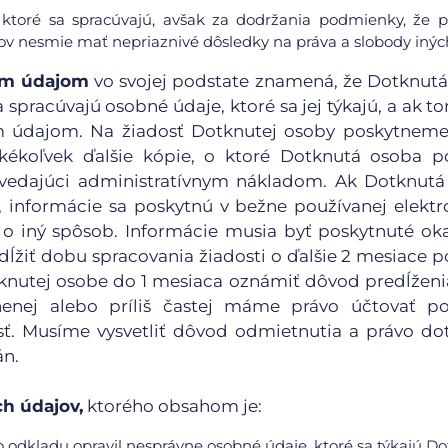
 ktoré sa spracúvajú, avšak za dodržania podmienky, že 
v nesmie mať nepriaznivé dôsledky na práva a slobody inýc
ným údajom
vo svojej podstate znamená, že Dotknut
 spracúvajú osobné údaje, ktoré sa jej týkajú, a ak t
ým údajom. Na žiadosť Dotknutej osoby poskytnem
kékoľvek ďalšie kópie, o ktoré Dotknutá osoba p
edajúci administratívnym nákladom. Ak Dotknutá
, informácie sa poskytnú v bežne používanej elektr
o iný spôsob. Informácie musia byť poskytnuté ok
ĺžiť dobu spracovania žiadosti o ďalšie 2 mesiace po
otknutej osobe do 1 mesiaca oznámiť dôvod predĺžen
nenej alebo príliš častej máme právo účtovať po
. Musíme vysvetliť dôvod odmietnutia a právo do
án.
h údajov,
ktorého obsahom je:
 odkladu opravil nesprávne osobné údaje, ktoré sa týkajú Do