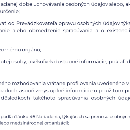
kladanej dobe uchovávania osobných údajov alebo, ak
 určenie;
ovať od Prevádzkovateľa opravu osobných údajov týk
nie alebo obmedzenie spracúvania a o existencii
ozornému orgánu;
utej osoby, akékoľvek dostupné informácie, pokiaľ id
aného rozhodovania vrátane profilovania uvedeného v
 prípadoch aspoň zmysluplné informácie o použitom p
dôsledkoch takéhoto spracúvania osobných údaj
podľa článku 46 Nariadenia, týkajúcich sa prenosu osobných
y alebo medzinárodnej organizácii;