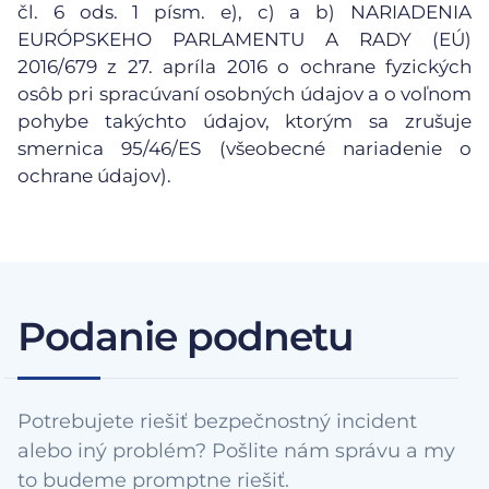
čl. 6 ods. 1 písm. e), c) a b) NARIADENIA
EURÓPSKEHO PARLAMENTU A RADY (EÚ)
2016/679 z 27. apríla 2016 o ochrane fyzických
osôb pri spracúvaní osobných údajov a o voľnom
pohybe takýchto údajov, ktorým sa zrušuje
smernica 95/46/ES (všeobecné nariadenie o
ochrane údajov).
Podanie podnetu
Potrebujete riešiť bezpečnostný incident
alebo iný problém? Pošlite nám správu a my
to budeme promptne riešiť.