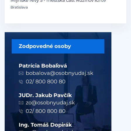
Mlynské Nivy 5 - mestská časť Ružinov
821 09
Bratislava
Zodpovedné osoby
Patrícia Bobaľová
bobalova@osobnyudaj.sk
02/ 800 800 80
JUDr. Jakub Pavčík
zo@osobnyudaj.sk
02/ 800 800 80
Ing. Tomáš Dopirák