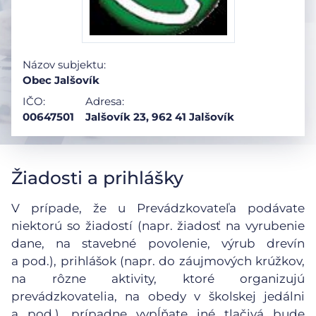
Názov subjektu:
Obec Jalšovík
IČO:
Adresa:
00647501
Jalšovík 23, 962 41 Jalšovík
Žiadosti a prihlášky
V prípade, že u Prevádzkovateľa podávate
niektorú so žiadostí (napr. žiadosť na vyrubenie
dane, na stavebné povolenie, výrub drevín
a pod.), prihlášok (napr. do záujmových krúžkov,
na rôzne aktivity, ktoré organizujú
prevádzkovatelia, na obedy v školskej jedálni
a pod.), prípadne vypĺňate iné tlačivá bude