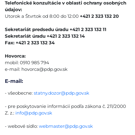
Telefonické konzultácie v oblasti ochrany osobných
údajov:
Utorok a Štvrtok od 8:00 do 12:00
+421 2 323 132 20
Sekretariát predsedu úradu +421 2 323 132 11
Sekretariát úradu +421 2 323 132 14
Fax: +421 2 323 132 34
Hovorca:
mobil: 0910 985 794
e-mail:
hovorca@pdp.gov.sk
E-mail:
- všeobecne:
statny.dozor@pdp.gov.sk
- pre poskytovanie informácií podľa zákona č. 211/2000
Z. z.:
info@pdp.gov.sk
- webové sídlo:
webmaster@pdp.gov.sk