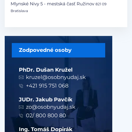
Mlynské Nivy 5 - mestská časť Ružinov
821 09
Bratislava
Zodpovedné osoby
PhDr. Dušan Kružel
kruzel@osobnyudaj.sk
+421 915 751 068
JUDr. Jakub Pavčík
zo@osobnyudaj.sk
02/ 800 800 80
Ing. Tomáš Dopirák