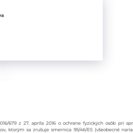
va
6/679 z 27. apríla 2016 o ochrane fyzických osôb pri sp
v, ktorým sa zrušuje smernica 95/46/ES (všeobecné naria