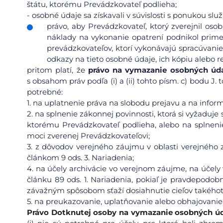
štátu, ktorému Prevádzkovateľ podlieha;
-
osobné údaje sa získavali v súvislosti s ponukou slu
právo, aby Prevádzkovateľ, ktorý zverejnil os
náklady na vykonanie opatrení podnikol prime
prevádzkovateľov, ktorí vykonávajú spracúvanie
odkazy na tieto osobné údaje, ich kópiu alebo re
pritom platí, že
právo na vymazanie osobných údaj
s obsahom práv podľa (i) a (ii) tohto písm. c) bodu J
potrebné:
1.
na uplatnenie práva na slobodu prejavu a na inform
2.
na splnenie zákonnej povinnosti, ktorá si vyžaduje
ktorému Prevádzkovateľ podlieha, alebo na splneni
moci zverenej Prevádzkovateľovi;
3.
z dôvodov verejného záujmu v oblasti verejného zd
článkom 9 ods. 3. Nariadenia;
4.
na účely archivácie vo verejnom záujme, na účely 
článku 89 ods. 1. Nariadenia, pokiaľ je pravdepodob
závažným spôsobom sťaží dosiahnutie cieľov takéhot
5.
na preukazovanie, uplatňovanie alebo obhajovanie
Právo Dotknutej osoby na vymazanie
osobných ú