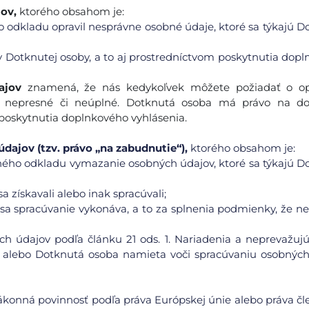
ov,
ktorého obsahom je:
 odkladu opravil nesprávne osobné údaje, ktoré sa týkajú D
 Dotknutej osoby, a to aj prostredníctvom poskytnutia dop
ajov
znamená, že nás kedykoľvek môžete požiadať o op
li nepresné či neúplné. Dotknutá osoba má právo na do
 poskytnutia doplnkového vyhlásenia.
ajov (tzv. právo „na zabudnutie“),
ktorého obsahom je:
ného odkladu vymazanie osobných údajov, ktoré sa týkajú D
a získavali alebo inak spracúvali;
sa spracúvanie vykonáva, a to za splnenia podmienky, že ne
h údajov podľa článku 21 ods. 1. Nariadenia a neprevažuj
 alebo Dotknutá osoba namieta voči spracúvaniu osobných
ákonná povinnosť podľa práva Európskej únie alebo práva č