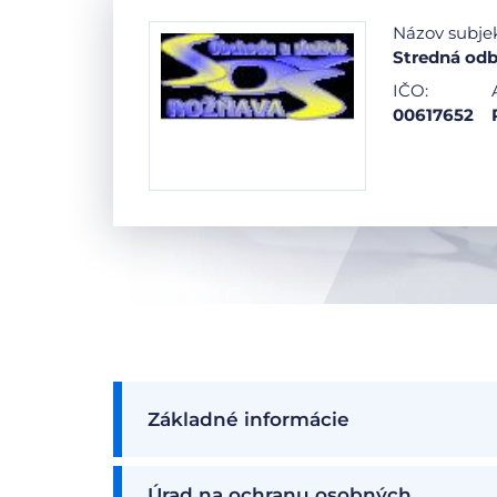
Názov subje
Stredná odb
IČO:
00617652
Základné informácie
Úrad na ochranu osobných