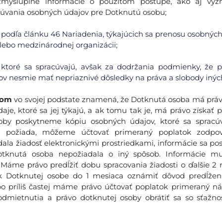
zmysluplné informácie o použitom postupe, ako aj vý
úvania osobných údajov pre Dotknutú osobu;
podľa článku 46 Nariadenia, týkajúcich sa prenosu osobných
alebo medzinárodnej organizácii;
 ktoré sa spracúvajú, avšak za dodržania podmienky, že 
v nesmie mať nepriaznivé dôsledky na práva a slobody inýc
jom
vo svojej podstate znamená, že Dotknutá osoba má práv
je, ktoré sa jej týkajú, a ak tomu tak je, má právo získať p
by poskytneme kópiu osobných údajov, ktoré sa spracúv
a požiada, môžeme účtovať primeraný poplatok zodpov
la žiadosť elektronickými prostriedkami, informácie sa po
Dotknutá osoba nepožiadala o iný spôsob. Informácie mu
 Máme právo predĺžiť dobu spracovania žiadosti o ďalšie 2
šak Dotknutej osobe do 1 mesiaca oznámiť dôvod predĺžen
bo príliš častej máme právo účtovať poplatok primeraný 
odmietnutia a právo dotknutej osoby obrátiť sa so sťažn