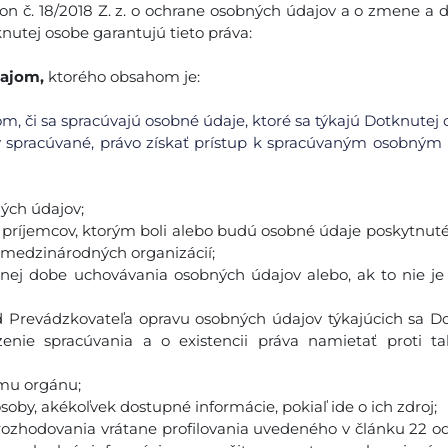
on č. 18/2018 Z. z. o ochrane osobných údajov a o zmene a 
nutej osobe garantujú tieto práva:
dajom,
ktorého obsahom je:
m, či sa spracúvajú osobné údaje, ktoré sa týkajú Dotknutej 
y spracúvané, právo získať prístup k spracúvaným osobný
ých údajov;
h príjemcov, ktorým boli alebo budú osobné údaje poskytnut
o medzinárodných organizácií;
anej dobe uchovávania osobných údajov alebo, ak to nie j
od Prevádzkovateľa opravu osobných údajov týkajúcich sa D
nie spracúvania a o existencii práva namietať proti t
ému orgánu;
soby, akékoľvek dostupné informácie, pokiaľ ide o ich zdroj;
ozhodovania vrátane profilovania uvedeného v článku 22 ods.