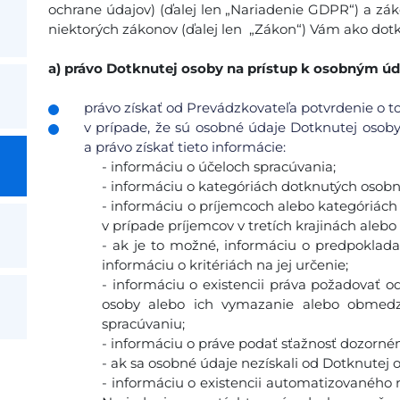
ochrane údajov) (ďalej len „Nariadenie GDPR“) a zák
niektorých zákonov (ďalej len „Zákon“) Vám ako dotk
a)
právo Dotknutej osoby na prístup k osobným ú
právo získať od Prevádzkovateľa potvrdenie o to
v prípade, že sú osobné údaje Dotknutej osob
a právo získať tieto informácie:
- informáciu o účeloch spracúvania;
- informáciu o kategóriách dotknutých osobn
- informáciu o príjemcoch alebo kategóriác
v prípade príjemcov v tretích krajinách aleb
- ak je to možné, informáciu o predpoklad
informáciu o kritériách na jej určenie;
- informáciu o existencii práva požadovať 
osoby alebo ich vymazanie alebo obmedze
spracúvaniu;
- informáciu o práve podať sťažnosť dozorn
- ak sa osobné údaje nezískali od Dotknutej o
- informáciu o existencii automatizovaného r