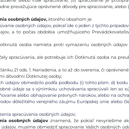
ždené alebo inak spracované, (ii) spracovanie je protiprávn
iadne prevažujúce oprávnené dôvody pre spracovanie, alebo 
nia osobných údajov,
ktorého obsahom je:
vanie osobných údajov, pokiaľ ide o jeden z týchto prípadov
jov, a to počas obdobia umožňujúceho Prevádzkovateľovi
Dotknutá osoba namieta proti vymazaniu osobných údajov 
ely spracúvania, ale potrebuje ich Dotknutá osoba na preu
ánku 21 ods. 1. Nariadenia, a to až do overenia, či oprávnen
mi dôvodmi Dotknutej osoby;
ch údajov obmedzilo podľa podbodu (i) tohto písm. d) bodu 
bné údaje sa s výnimkou uchovávania spracúvali len so s
ňovanie alebo obhajovanie právnych nárokov, alebo na ochr
dôvodov dôležitého verejného záujmu Európskej únie alebo č
zenia spracúvania osobných údajov;
nia osobných údajov
znamená, že pokiaľ nevyriešime ak
 údajov, musíme obmedziť spracovanie Vašich osobných úda