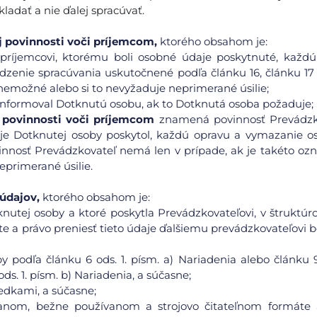
adať a nie ďalej spracúvať.
 povinnosti voči príjemcom,
ktorého obsahom je:
príjemcovi, ktorému boli osobné údaje poskytnuté, každú
enie spracúvania uskutočnené podľa článku 16, článku 17 o
 nemožné alebo si to nevyžaduje neprimerané úsilie;
 informoval Dotknutú osobu, ak to Dotknutá osoba požaduje;
 povinnosti voči príjemcom
znamená povinnosť Prevádzk
e Dotknutej osoby poskytol, každú opravu a vymazanie o
innosť Prevádzkovateľ nemá len v prípade, ak je takéto o
primerané úsilie.
údajov,
ktorého obsahom je:
knutej osoby a ktoré poskytla Prevádzkovateľovi, v štruktú
 a právo preniesť tieto údaje ďalšiemu prevádzkovateľovi b
 podľa článku 6 ods. 1. písm. a) Nariadenia alebo článku 9
ds. 1. písm. b) Nariadenia, a súčasne;
edkami, a súčasne;
vanom, bežne používanom a strojovo čitateľnom formáte 