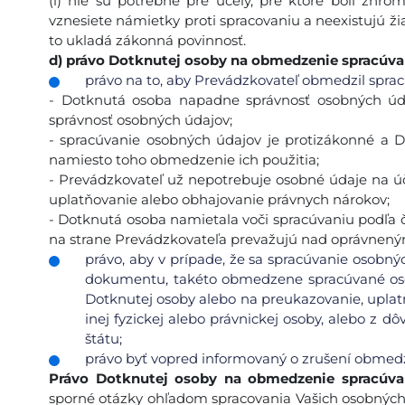
(i) nie sú potrebné pre účely, pre ktoré boli zhroma
vznesiete námietky proti spracovaniu a neexistujú ž
to ukladá zákonná povinnosť.
d)
právo Dotknutej osoby na obmedzenie spracúva
právo na to, aby Prevádzkovateľ obmedzil spracú
- Dotknutá osoba napadne správnosť osobných úda
správnosť osobných údajov;
- spracúvanie osobných údajov je protizákonné a 
namiesto toho obmedzenie ich použitia;
- Prevádzkovateľ už nepotrebuje osobné údaje na úč
uplatňovanie alebo obhajovanie právnych nárokov;
- Dotknutá osoba namietala voči spracúvaniu podľa čl
na strane Prevádzkovateľa prevažujú nad oprávnený
právo, aby v prípade, že sa spracúvanie osobný
dokumentu, takéto obmedzene spracúvané oso
Dotknutej osoby alebo na preukazovanie, uplat
inej fyzickej alebo právnickej osoby, alebo z 
štátu;
právo byť vopred informovaný o zrušení obmed
Právo Dotknutej osoby na obmedzenie spracúva
sporné otázky ohľadom spracovania Vašich osobných