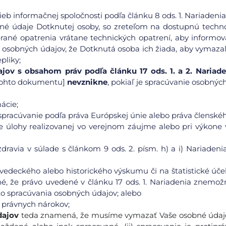
žieb informačnej spoločnosti podľa článku 8 ods. 1. Nariadenia
obné údaje Dotknutej osoby, so zreteľom na dostupnú techn
rané opatrenia vrátane technických opatrení, aby informov
 osobných údajov, že Dotknutá osoba ich žiada, aby vymazal
pliky;
ov s obsahom práv podľa článku 17 ods. 1. a 2. Nariade
. tohto dokumentu]
nevznikne
, pokiaľ je spracúvanie osobnýc
ácie;
 spracúvanie podľa práva Európskej únie alebo práva členskéh
e úlohy realizovanej vo verejnom záujme alebo pri výkone 
ravia v súlade s článkom 9 ods. 2. písm. h) a i) Nariadenia
vedeckého alebo historického výskumu či na štatistické úče
né, že právo uvedené v článku 17 ods. 1. Nariadenia znemož
o spracúvania osobných údajov; alebo
 právnych nárokov;
dajov
teda znamená, že musíme vymazať Vaše osobné údaje