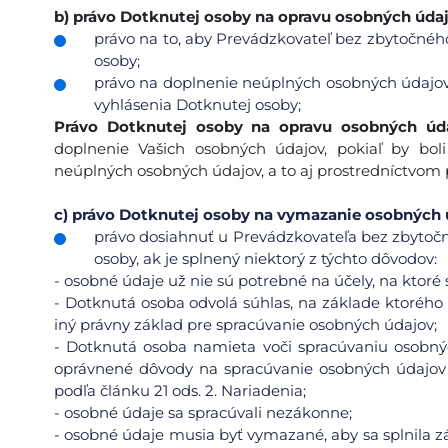
b)
právo Dotknutej osoby na opravu osobných údaj
právo na to, aby Prevádzkovateľ bez zbytočného
osoby;
právo na doplnenie neúplných osobných údajov
vyhlásenia Dotknutej osoby;
Právo Dotknutej osoby na opravu osobných úd
doplnenie Vašich osobných údajov, pokiaľ by bo
neúplných osobných údajov, a to aj prostredníctvom
c)
právo Dotknutej osoby na vymazanie osobných úd
právo dosiahnuť u Prevádzkovateľa bez zbytoč
osoby, ak je splnený niektorý z týchto dôvodov:
-
osobné údaje už nie sú potrebné na účely, na ktoré s
-
Dotknutá osoba odvolá súhlas, na základe ktorého 
iný právny základ pre spracúvanie osobných údajov;
-
Dotknutá osoba namieta voči spracúvaniu osobnýc
oprávnené dôvody na spracúvanie osobných údajov
podľa článku 21 ods. 2. Nariadenia;
-
osobné údaje sa spracúvali nezákonne;
-
osobné údaje musia byť vymazané, aby sa splnila z