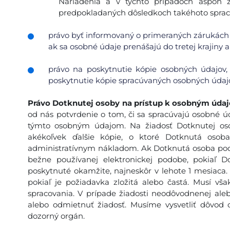
Nariadenia a v týchto prípadoch aspoň 
predpokladaných dôsledkoch takéhoto sprac
právo byť informovaný o primeraných zárukách 
ak sa osobné údaje prenášajú do tretej krajiny 
právo na poskytnutie kópie osobných údajov,
poskytnutie kópie spracúvaných osobných údajo
Právo Dotknutej osoby na prístup k osobným úda
od nás potvrdenie o tom, či sa spracúvajú osobné úda
týmto osobným údajom. Na žiadosť Dotknutej oso
akékoľvek ďalšie kópie, o ktoré Dotknutá osob
administratívnym nákladom. Ak Dotknutá osoba poda
bežne používanej elektronickej podobe, pokiaľ 
poskytnuté okamžite, najneskôr v lehote 1 mesiaca.
pokiaľ je požiadavka zložitá alebo častá. Musí v
spracovania. V prípade žiadosti neodôvodnenej ale
alebo odmietnuť žiadosť. Musíme vysvetliť dôvod 
dozorný orgán.