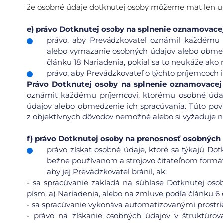
že osobné údaje dotknutej osoby môžeme mať len ukl
e)
právo Dotknutej osoby na splnenie oznamovacej
právo, aby Prevádzkovateľ oznámil každému 
alebo vymazanie osobných údajov alebo obmedz
článku 18 Nariadenia, pokiaľ sa to neukáže ako
právo, aby Prevádzkovateľ o týchto príjemcoch
Právo
Dotknutej osoby na splnenie oznamovacej
oznámiť každému príjemcovi, ktorému osobné údaj
údajov alebo obmedzenie ich spracúvania. Túto pov
z objektívnych dôvodov nemožné alebo si vyžaduje ne
f)
právo Dotknutej osoby na prenosnosť osobných 
právo získať osobné údaje, ktoré sa týkajú Dot
bežne používanom a strojovo čitateľnom formáte
aby jej Prevádzkovateľ bránil, ak:
-
sa spracúvanie zakladá na súhlase Dotknutej osoby
písm. a) Nariadenia, alebo na zmluve podľa článku 6 o
-
sa spracúvanie vykonáva automatizovanými prostri
-
právo na získanie osobných údajov v štruktúro