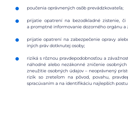
poučenia oprávnených osôb prevádzkovateľa;
prijatie opatrení na bezodkladné zistenie, 
a promptné informovanie dozorného orgánu a 
prijatie opatrení na zabezpečenie opravy aleb
iných práv dotknutej osoby;
riziká s rôznou pravdepodobnosťou a závažnosť
náhodné alebo nezákonné zničenie osobných 
zneužitie osobných údajov – neoprávnený prís
rizík so zreteľom na pôvod, povahu, pravdep
spracúvaním a na identifikáciu najlepších postu