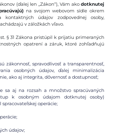
konov (ďalej len ,,Zákon“), Vám ako
dotknutej
pracúvajú)
na svojom webovom sídle okrem
 a kontaktných údajov zodpovednej osoby,
nachádzajú v záložkách vľavo.
. § 31 Zákona pristúpil k prijatiu primeraných
čnostných opatrení a záruk, ktoré zohľadňujú
ú zákonnosť, spravodlivosť a transparentnosť,
ania osobných údajov, ďalej minimalizácia
ie, ako aj integrita, dôvernosť a dostupnosť;
uje sa aj na rozsah a množstvo spracúvaných
ístup k osobným údajom dotknutej osoby)
spracovateľskej operácie;
perácie;
ých údajov;