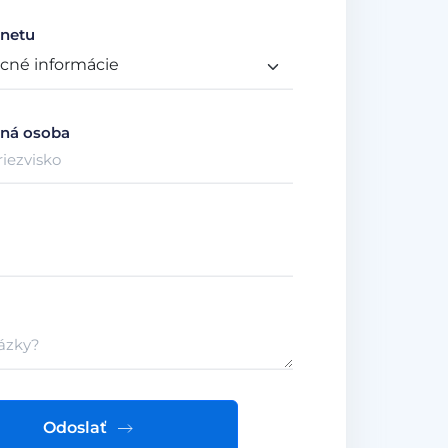
netu
ná osoba
Odoslať