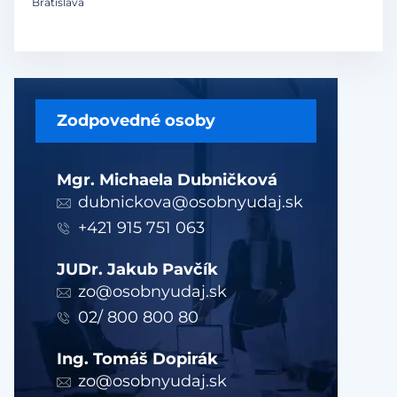
Bratislava
Zodpovedné osoby
Mgr. Michaela Dubničková
dubnickova@osobnyudaj.sk
+421 915 751 063
JUDr. Jakub Pavčík
zo@osobnyudaj.sk
02/ 800 800 80
Ing. Tomáš Dopirák
zo@osobnyudaj.sk