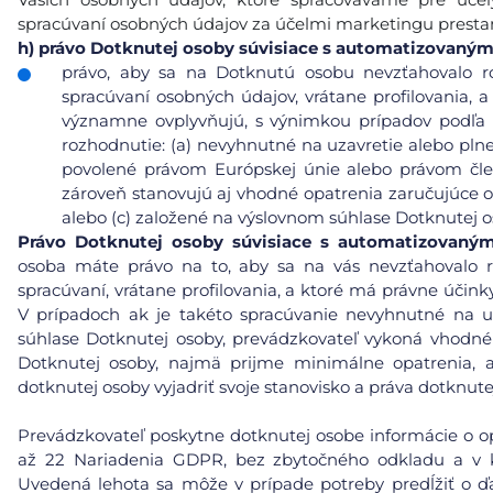
spracúvaní osobných údajov za účelmi marketingu prest
h)
právo Dotknutej osoby súvisiace s automatizovaný
právo, aby sa na Dotknutú osobu nevzťahovalo r
spracúvaní osobných údajov, vrátane profilovania, a
významne ovplyvňujú, s výnimkou prípadov podľa čl
rozhodnutie: (a) nevyhnutné na uzavretie alebo pl
povolené právom Európskej únie alebo právom čle
zároveň stanovujú aj vhodné opatrenia zaručujúce 
alebo (c) založené na výslovnom súhlase Dotknutej o
Právo Dotknutej osoby súvisiace s automatizovaný
osoba máte právo na to, aby sa na vás nevzťahovalo 
spracúvaní, vrátane profilovania, a ktoré má právne účin
V prípadoch ak je takéto spracúvanie nevyhnutné na u
súhlase Dotknutej osoby, prevádzkovateľ vykoná vhodn
Dotknutej osoby, najmä prijme minimálne opatrenia, a
dotknutej osoby vyjadriť svoje stanovisko a práva dotknu
Prevádzkovateľ poskytne dotknutej osobe informácie o opat
až 22 Nariadenia GDPR, bez zbytočného odkladu a v 
Uvedená lehota sa môže v prípade potreby predĺžiť o ďa