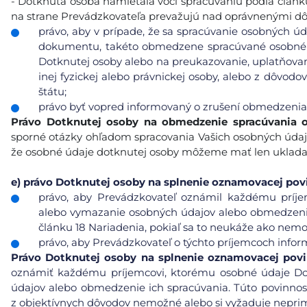
- Dotknutá osoba namietala voči spracúvaniu podľa článku 
na strane Prevádzkovateľa prevažujú nad oprávnenými d
právo, aby v prípade, že sa spracúvanie osobných úd
dokumentu, takéto obmedzene spracúvané osobné ú
Dotknutej osoby alebo na preukazovanie, uplatňovan
inej fyzickej alebo právnickej osoby, alebo z dôvod
štátu;
právo byť vopred informovaný o zrušení obmedzenia
Právo Dotknutej osoby na obmedzenie spracúvania 
sporné otázky ohľadom spracovania Vašich osobných údaj
že osobné údaje dotknutej osoby môžeme mať len ukladať 
e)
právo Dotknutej osoby na splnenie oznamovacej pov
právo, aby Prevádzkovateľ oznámil každému príje
alebo vymazanie osobných údajov alebo obmedzenie 
článku 18 Nariadenia, pokiaľ sa to neukáže ako nemo
právo, aby Prevádzkovateľ o týchto príjemcoch info
Právo
Dotknutej osoby na splnenie oznamovacej pov
oznámiť každému príjemcovi, ktorému osobné údaje Do
údajov alebo obmedzenie ich spracúvania. Túto povinnos
z objektívnych dôvodov nemožné alebo si vyžaduje neprim