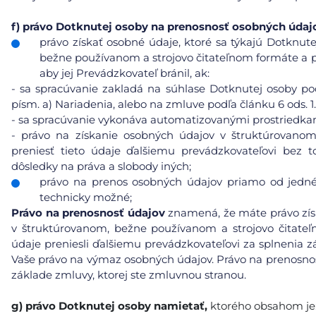
f)
právo Dotknutej osoby na prenosnosť osobných údaj
právo získať osobné údaje, ktoré sa týkajú Dotknute
bežne používanom a strojovo čitateľnom formáte a pr
aby jej Prevádzkovateľ bránil, ak:
-
sa spracúvanie zakladá na súhlase Dotknutej osoby podľ
písm. a) Nariadenia, alebo na zmluve podľa článku 6 ods. 1.
-
sa spracúvanie vykonáva automatizovanými prostriedkam
-
právo na získanie osobných údajov v štruktúrovanom
preniesť tieto údaje ďalšiemu prevádzkovateľovi bez t
dôsledky na práva a slobody iných;
právo na prenos osobných údajov priamo od jedné
technicky možné;
Právo na prenosnosť údajov
znamená, že máte právo získ
v štruktúrovanom, bežne používanom a strojovo čitat
údaje preniesli ďalšiemu prevádzkovateľovi za splnenia
Vaše právo na výmaz osobných údajov. Právo na prenosnosť
základe zmluvy, ktorej ste zmluvnou stranou.
g)
právo Dotknutej osoby namietať,
ktorého obsahom je