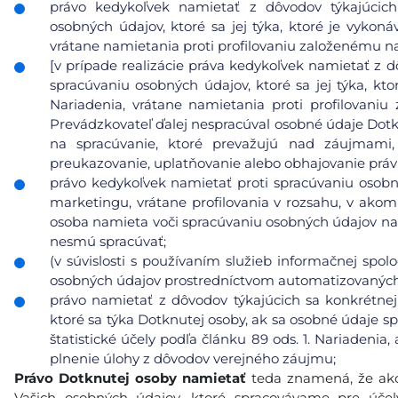
právo kedykoľvek namietať z dôvodov týkajúcich 
osobných údajov, ktoré sa jej týka, ktoré je vykoná
vrátane namietania proti profilovaniu založenému n
[v prípade realizácie práva kedykoľvek namietať z d
spracúvaniu osobných údajov, ktoré sa jej týka, kto
Nariadenia, vrátane namietania proti profilovani
Prevádzkovateľ ďalej nespracúval osobné údaje Dot
na spracúvanie, ktoré prevažujú nad záujmami
preukazovanie, uplatňovanie alebo obhajovanie prá
právo kedykoľvek namietať proti spracúvaniu osobn
marketingu, vrátane profilovania v rozsahu, v ako
osoba namieta voči spracúvaniu osobných údajov na
nesmú spracúvať;
(v súvislosti s používaním služieb informačnej spol
osobných údajov prostredníctvom automatizovaných p
právo namietať z dôvodov týkajúcich sa konkrétnej
ktoré sa týka Dotknutej osoby, ak sa osobné údaje s
štatistické účely podľa článku 89 ods. 1. Nariadeni
plnenie úlohy z dôvodov verejného záujmu;
Právo Dotknutej osoby namietať
teda znamená, že ako
Vašich osobných údajov, ktoré spracovávame pre úče