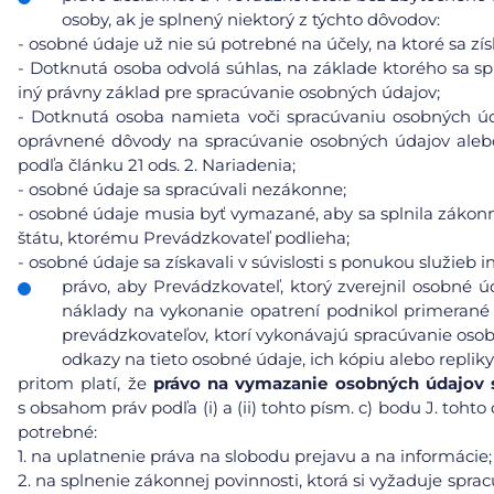
osoby, ak je splnený niektorý z týchto dôvodov:
-
osobné údaje už nie sú potrebné na účely, na ktoré sa získ
-
Dotknutá osoba odvolá súhlas, na základe ktorého sa sp
iný právny základ pre spracúvanie osobných údajov;
-
Dotknutá osoba namieta voči spracúvaniu osobných úda
oprávnené dôvody na spracúvanie osobných údajov aleb
podľa článku 21 ods. 2. Nariadenia;
-
osobné údaje sa spracúvali nezákonne;
-
osobné údaje musia byť vymazané, aby sa splnila zákonn
štátu, ktorému Prevádzkovateľ podlieha;
-
osobné údaje sa získavali v súvislosti s ponukou služieb i
právo, aby Prevádzkovateľ, ktorý zverejnil osobné 
náklady na vykonanie opatrení podnikol primerané 
prevádzkovateľov, ktorí vykonávajú spracúvanie osob
odkazy na tieto osobné údaje, ich kópiu alebo repliky
pritom platí, že
právo na vymazanie osobných údajov s 
s obsahom práv podľa (i) a (ii) tohto písm. c) bodu J. toh
potrebné:
1.
na uplatnenie práva na slobodu prejavu a na informácie;
2.
na splnenie zákonnej povinnosti, ktorá si vyžaduje spra