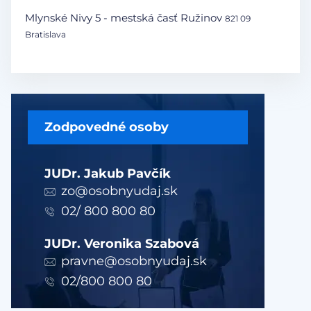
Mlynské Nivy 5 - mestská časť Ružinov
821 09
Bratislava
Zodpovedné osoby
JUDr. Jakub Pavčík
zo@osobnyudaj.sk
02/ 800 800 80
JUDr. Veronika Szabová
pravne@osobnyudaj.sk
02/800 800 80