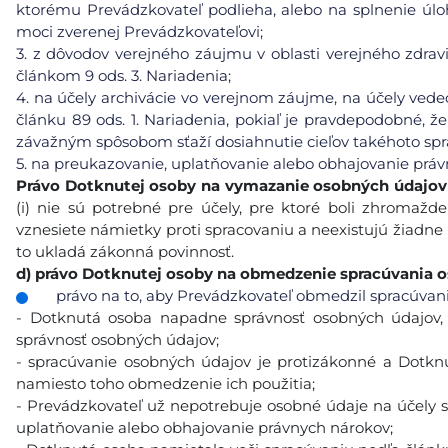
ktorému Prevádzkovateľ podlieha, alebo na splnenie úlo
moci zverenej Prevádzkovateľovi;
3.
z dôvodov verejného záujmu v oblasti verejného zdravia
článkom 9 ods. 3. Nariadenia;
4.
na účely archivácie vo verejnom záujme, na účely vedec
článku 89 ods. 1. Nariadenia, pokiaľ je pravdepodobné, ž
závažným spôsobom sťaží dosiahnutie cieľov takéhoto spr
5.
na preukazovanie, uplatňovanie alebo obhajovanie práv
Právo Dotknutej osoby na vymazanie
osobných údajov
(i) nie sú potrebné pre účely, pre ktoré boli zhromaždené
vznesiete námietky proti spracovaniu a neexistujú žiadne
to ukladá zákonná povinnosť.
d)
právo Dotknutej osoby na obmedzenie spracúvania 
právo na to, aby Prevádzkovateľ obmedzil spracúvanie
- Dotknutá osoba napadne správnosť osobných údajov,
správnosť osobných údajov;
- spracúvanie osobných údajov je protizákonné a Dotk
namiesto toho obmedzenie ich použitia;
- Prevádzkovateľ už nepotrebuje osobné údaje na účely s
uplatňovanie alebo obhajovanie právnych nárokov;