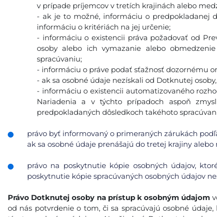
v prípade príjemcov v tretích krajinách alebo med
- ak je to možné, informáciu o predpokladanej 
informáciu o kritériách na jej určenie;
- informáciu o existencii práva požadovať od Pr
osoby alebo ich vymazanie alebo obmedzenie 
spracúvaniu;
- informáciu o práve podať sťažnosť dozornému o
- ak sa osobné údaje nezískali od Dotknutej osoby,
- informáciu o existencii automatizovaného rozhod
Nariadenia a v týchto prípadoch aspoň zmys
predpokladaných dôsledkoch takéhoto spracúvani
právo byť informovaný o primeraných zárukách podľa
ak sa osobné údaje prenášajú do tretej krajiny alebo
právo na poskytnutie kópie osobných údajov, ktor
poskytnutie kópie spracúvaných osobných údajov nes
Právo Dotknutej osoby na prístup k osobným údajom
v
od nás potvrdenie o tom, či sa spracúvajú osobné údaje, k