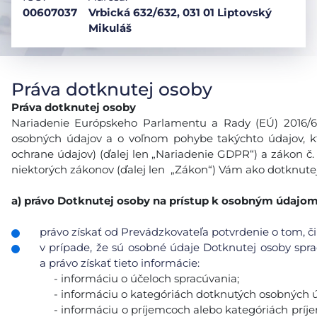
00607037
Vrbická 632/632, 031 01 Liptovský
Mikuláš
Práva dotknutej osoby
Práva dotknutej osoby
Nariadenie Európskeho Parlamentu a Rady (EÚ) 2016/679
osobných údajov a o voľnom pohybe takýchto údajov, k
ochrane údajov) (ďalej len „Nariadenie GDPR“) a zákon č.
niektorých zákonov (ďalej len „Zákon“) Vám ako dotknutej
a)
právo Dotknutej osoby na prístup k osobným údajo
právo získať od Prevádzkovateľa potvrdenie o tom, či
v prípade, že sú osobné údaje Dotknutej osoby sp
a právo získať tieto informácie:
- informáciu o účeloch spracúvania;
- informáciu o kategóriách dotknutých osobných ú
- informáciu o príjemcoch alebo kategóriách prí