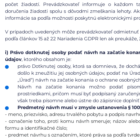
počet žiadostí. Prevádzkovateľ informuje o každom
doručenia žiadosti spolu s dôvodmi zmeškania lehoty. Ak
informácie sa podľa možnosti poskytnú elektronickými pro
V prípadoch uvedených môže prevádzkovateľ odmietnuť ko
podľa článkov 15 až 22 Nariadenia GDPR len ak preukáže, ž
i)
Právo dotknutej osoby podať návrh na začatie kona
údajov
, ktorého obsahom je:
právo Dotknutej osoby, ktorá sa domnieva, že doc
došlo k zneužitiu jej osobných údajov, podať na Úra
,,Úrad“) návrh na začatie konania o ochrane osobnýc
Návrh na začatie konania možno podať písomn
prostriedkami, pričom musí byť podpísaný zaručeným
však treba písomne alebo ústne do zápisnice doplniť
Predmetný návrh musí v zmysle ustanovenia § 100
- meno, priezvisko, adresu trvalého pobytu a podpis navrh
- označenie toho, proti komu návrh smeruje; názov alebo
formu a identifikačné číslo;
- predmet návrhu s označením, ktoré práva sa podľa tvrden