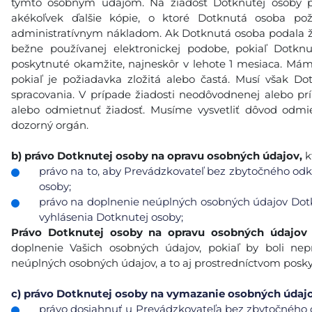
týmto osobným údajom. Na žiadosť Dotknutej osoby p
akékoľvek ďalšie kópie, o ktoré Dotknutá osoba po
administratívnym nákladom. Ak Dotknutá osoba podala ži
bežne používanej elektronickej podobe, pokiaľ Dotkn
poskytnuté okamžite, najneskôr v lehote 1 mesiaca. Máme
pokiaľ je požiadavka zložitá alebo častá. Musí však 
spracovania. V prípade žiadosti neodôvodnenej alebo p
alebo odmietnuť žiadosť. Musíme vysvetliť dôvod odmie
dozorný orgán.
b)
právo Dotknutej osoby na opravu osobných údajov,
k
právo na to, aby Prevádzkovateľ bez zbytočného odkl
osoby;
právo na doplnenie neúplných osobných údajov Dotk
vyhlásenia Dotknutej osoby;
Právo Dotknutej osoby na opravu osobných údajov
doplnenie Vašich osobných údajov, pokiaľ by boli n
neúplných osobných údajov, a to aj prostredníctvom posk
c)
právo Dotknutej osoby na vymazanie osobných údajov 
právo dosiahnuť u Prevádzkovateľa bez zbytočného 