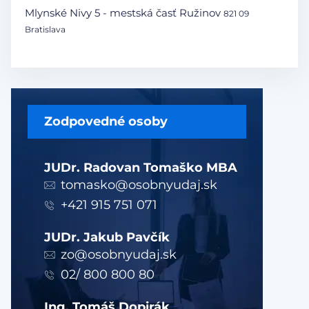
Mlynské Nivy 5 - mestská časť Ružinov
821 09
Bratislava
Zodpovedné osoby
JUDr. Radovan Tomaško MBA
tomasko@osobnyudaj.sk
+421 915 751 071
JUDr. Jakub Pavčík
zo@osobnyudaj.sk
02/ 800 800 80
Ing. Tomáš Dopirák