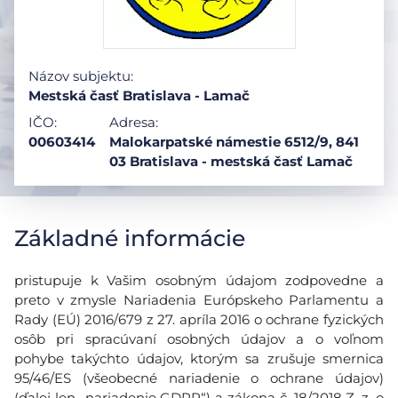
Názov subjektu:
Mestská časť Bratislava - Lamač
IČO:
Adresa:
00603414
Malokarpatské námestie 6512/9, 841
03 Bratislava - mestská časť Lamač
Základné informácie
pristupuje k Vašim osobným údajom zodpovedne a
preto v zmysle Nariadenia Európskeho Parlamentu a
Rady (EÚ) 2016/679 z 27. apríla 2016 o ochrane fyzických
osôb pri spracúvaní osobných údajov a o voľnom
pohybe takýchto údajov, ktorým sa zrušuje smernica
95/46/ES (všeobecné nariadenie o ochrane údajov)
(ďalej len „nariadenie GDPR“) a zákona č. 18/2018 Z. z. o