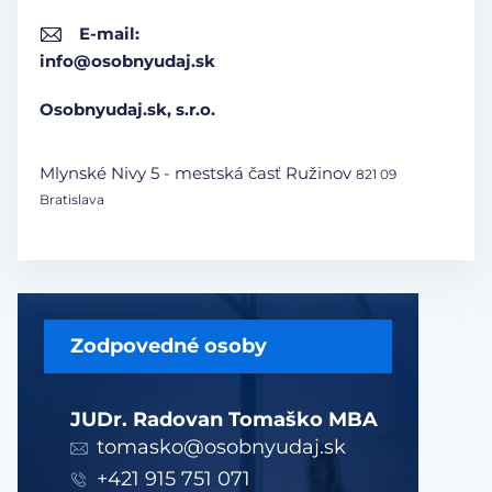
E-mail:
info@osobnyudaj.sk
Osobnyudaj.sk, s.r.o.
Mlynské Nivy 5 - mestská časť Ružinov
821 09
Bratislava
Zodpovedné osoby
JUDr. Radovan Tomaško MBA
tomasko@osobnyudaj.sk
+421 915 751 071