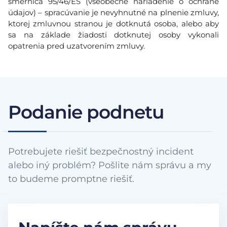
smernica 95/46/ES (všeobecné nariadenie o ochrane
údajov) – spracúvanie je nevyhnutné na plnenie zmluvy,
ktorej zmluvnou stranou je dotknutá osoba, alebo aby
sa na základe žiadosti dotknutej osoby vykonali
opatrenia pred uzatvorením zmluvy.
Podanie podnetu
Potrebujete riešiť bezpečnostný incident
alebo iný problém? Pošlite nám správu a my
to budeme promptne riešiť.