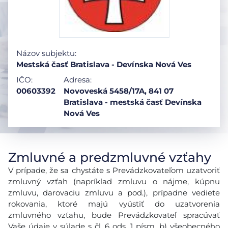
Názov subjektu:
Mestská časť Bratislava - Devínska Nová Ves
IČO:
Adresa:
00603392
Novoveská 5458/17A, 841 07
Bratislava - mestská časť Devínska
Nová Ves
Zmluvné a predzmluvné vzťahy
V prípade, že sa chystáte s Prevádzkovateľom uzatvoriť
zmluvný vzťah (napríklad zmluvu o nájme, kúpnu
zmluvu, darovaciu zmluvu a pod.), prípadne vediete
rokovania, ktoré majú vyústiť do uzatvorenia
zmluvného vzťahu, bude Prevádzkovateľ spracúvať
Vaše údaje v súlade s čl. 6 ods. 1 písm. b) všeobecného