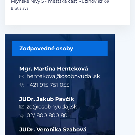
Mlynské Nivy 5 - mestská časť Ružinov
821 09
Bratislava
Zodpovedné osoby
Mgr. Martina Henteková
hentekova@osobnyudaj.sk
+421 915 751 055
JUDr. Jakub Pavčík
zo@osobnyudaj.sk
02/ 800 800 80
JUDr. Veronika Szabová