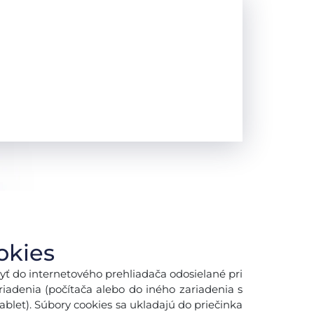
okies
yť do internetového prehliadača odosielané pri
adenia (počítača alebo do iného zariadenia s
blet). Súbory cookies sa ukladajú do priečinka