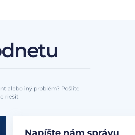
odnetu
nt alebo iný problém? Pošlite
Napíšte nám správu