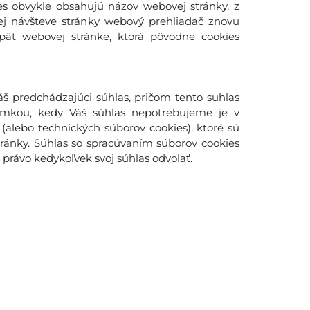
es obvykle obsahujú názov webovej stránky, z
šej návšteve stránky webový prehliadač znovu
späť webovej stránke, ktorá pôvodne cookies
š predchádzajúci súhlas, pričom tento suhlas
imkou, kedy Váš súhlas nepotrebujeme je v
(alebo technických súborov cookies), ktoré sú
ánky. Súhlas so spracúvaním súborov cookies
rávo kedykoľvek svoj súhlas odvolať.