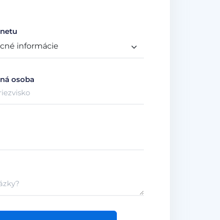
netu
ná osoba