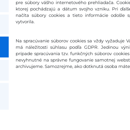
pre súbory vášho internetového prehliadača. Cooki
ktorej pochádzajú a dátum svojho vzniku. Pri ďal
načíta súbory cookies a tieto informácie odošle 
vytvorila.
Na spracúvanie súborov cookies sa vždy vyžaduje Vá
má náležitosti súhlasu podľa GDPR. Jedinou výn
prípade spracúvania tzv. funkčných súborov cookies 
nevyhnutné na správne fungovanie samotnej webstr
archivujeme. Samozrejme, ako dotknutá osoba máte p