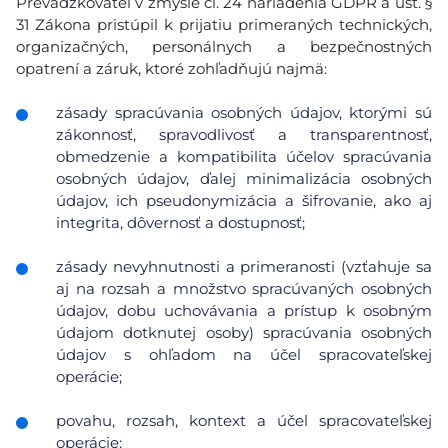
Prevádzkovateľ v zmysle čl. 24 nariadenia GDPR a ust. §
31 Zákona pristúpil k prijatiu primeraných technických,
organizačných, personálnych a bezpečnostných
opatrení a záruk, ktoré zohľadňujú najmä:
zásady spracúvania osobných údajov, ktorými sú
zákonnosť, spravodlivosť a transparentnosť,
obmedzenie a kompatibilita účelov spracúvania
osobných údajov, ďalej minimalizácia osobných
údajov, ich pseudonymizácia a šifrovanie, ako aj
integrita, dôvernosť a dostupnosť;
zásady nevyhnutnosti a primeranosti (vzťahuje sa
aj na rozsah a množstvo spracúvaných osobných
údajov, dobu uchovávania a prístup k osobným
údajom dotknutej osoby) spracúvania osobných
údajov s ohľadom na účel spracovateľskej
operácie;
povahu, rozsah, kontext a účel spracovateľskej
operácie;