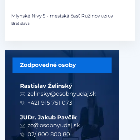
Mlynské Nivy 5 - mestská časť Ružinov
821 09
Bratislava
Zodpovedné osoby
Rastislav Želinský
zelinsky@osobnyudaj.sk
+421 915 751 073
JUDr. Jakub Pavčík
zo@osobnyudaj.sk
02/ 800 800 80