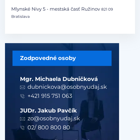
Mlynské Nivy 5 - mestská časť Ružinov
821 09
Bratislava
Zodpovedné osoby
Mgr. Michaela Dubničková
dubnickova@osobnyudaj.sk
+421 915 751 063
JUDr. Jakub Pavčík
zo@osobnyudaj.sk
02/ 800 800 80