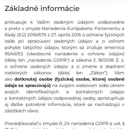
Základné informácie
pristupuje k Vašim osobným údajom zodpovedne
a preto v zmysle Nariadenia Európskeho Parlamentu a
Rady (EÚ) 2016/679 z 27. apríla 2016 o ochrane fyzických
osôb pri spracúvaní osobných údajov a o voľnom
pohybe takýchto údajov, ktorým sa zrušuje smernica
95/46/ES (všeobecné nariadenie o ochrane údajov)
(ďalej len „nariadenie GDPR“) a zákona č. 18/2018 Z. z.
o ochrane osobných údajov a o zmene a doplnení
niektorých zákonov (ďalej len ,,Zákon“), Vám
ako
dotknutej osobe (fyzickej osobe, ktorej osobné
údaje sa spracúvajú)
na svojom webovom sídle okrem
svojich identifikačných a kontaktných údajov
a kontaktných údajov zodpovednej osoby, sprístupňuje
aj ďalšie potrebné informácie, ktoré sa nachádzajú v
záložkách vľavo.
Prevádzkovateľ v zmysle čl. 24 nariadenia GDPR a ust. §