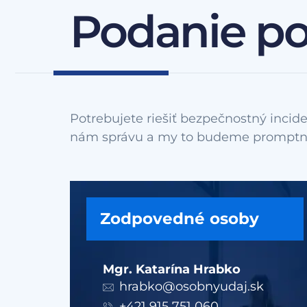
Podanie p
Potrebujete riešiť bezpečnostný incide
Zodpovedné osoby
Mgr. Katarína Hrabko
hrabko@osobnyudaj.sk
+421 915 751 060