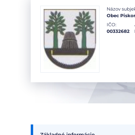
Názov subje
Obec Pisko
IČO:
00332682
Základné informácie