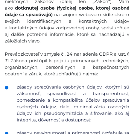
niektorých zákonov (ďalej len ,,Zákon“), Vám
ako
dotknutej osobe (fyzickej osobe, ktorej osobné
údaje sa spracúvajú)
na svojom webovom sídle okrem
svojich identifikačných a kontaktných údajov
a kontaktných údajov zodpovednej osoby, sprístupňuje
aj ďalšie potrebné informácie, ktoré sa nachádzajú v
záložkách vľavo.
Prevádzkovateľ v zmysle čl. 24 nariadenia GDPR a ust. §
31 Zákona pristúpil k prijatiu primeraných technických,
organizačných, personálnych a bezpečnostných
opatrení a záruk, ktoré zohľadňujú najmä:
zásady spracúvania osobných údajov, ktorými sú
zákonnosť, spravodlivosť a transparentnosť,
obmedzenie a kompatibilita účelov spracúvania
osobných údajov, ďalej minimalizácia osobných
údajov, ich pseudonymizácia a šifrovanie, ako aj
integrita, dôvernosť a dostupnosť;
zásady nevyhnutnosti a primeranosti (vzťahuje sa