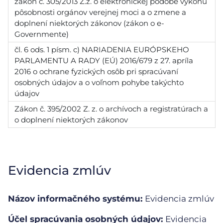
zákon č. 305/2013 Z.z. o elektronickej podobe výkonu
pôsobnosti orgánov verejnej moci a o zmene a
doplnení niektorých zákonov (zákon o e-
Governmente)
čl. 6 ods. 1 písm. c) NARIADENIA EURÓPSKEHO
PARLAMENTU A RADY (EÚ) 2016/679 z 27. apríla
2016 o ochrane fyzických osôb pri spracúvaní
osobných údajov a o voľnom pohybe takýchto
údajov
Zákon č. 395/2002 Z. z. o archívoch a registratúrach a
o doplnení niektorých zákonov
Evidencia zmlúv
Názov informačného systému:
Evidencia zmlúv
Účel spracúvania osobných údajov:
Evidencia