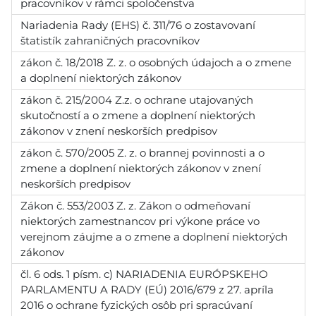
pracovníkov v rámci spoločenstva
Nariadenia Rady (EHS) č. 311/76 o zostavovaní
štatistík zahraničných pracovníkov
zákon č. 18/2018 Z. z. o osobných údajoch a o zmene
a doplnení niektorých zákonov
zákon č. 215/2004 Z.z. o ochrane utajovaných
skutočností a o zmene a doplnení niektorých
zákonov v znení neskorších predpisov
zákon č. 570/2005 Z. z. o brannej povinnosti a o
zmene a doplnení niektorých zákonov v znení
neskorších predpisov
Zákon č. 553/2003 Z. z. Zákon o odmeňovaní
niektorých zamestnancov pri výkone práce vo
verejnom záujme a o zmene a doplnení niektorých
zákonov
čl. 6 ods. 1 písm. c) NARIADENIA EURÓPSKEHO
PARLAMENTU A RADY (EÚ) 2016/679 z 27. apríla
2016 o ochrane fyzických osôb pri spracúvaní