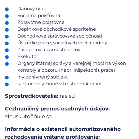
Daňový úrad
Sociálna poisťovňa
Zdravotné poisťovne
Doplnkové dôchodkové sporiteľne
Dôchodkové správcovské spoločnosti
Ústredie práce, sociálnych vecí a rodiny
Zástupcovia zamestnancov
Exekútor
Orgány štátnej správy a verejnej moci na výkon
kontroly a dozoru (napr. inšpektorát práce)
iný oprávnený subjekt
súd, orgány činné v trestnom konaní
Sprostredkovatelia:
nie sú
Cezhraničný prenos osobných údajov:
Neuskutočňuje sa.
Informácia o existencii automatizovaného
rozhodovania vrátane profilovania: