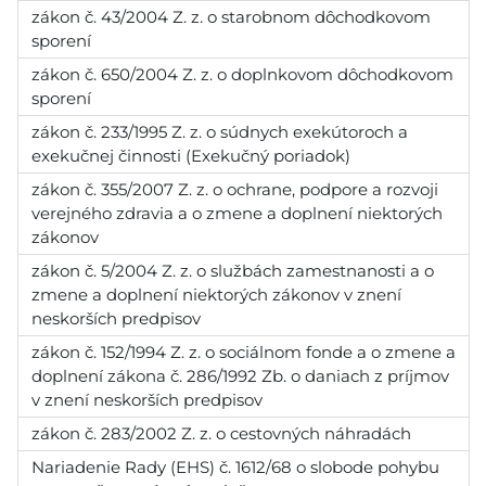
zákon č. 43/2004 Z. z. o starobnom dôchodkovom
sporení
zákon č. 650/2004 Z. z. o doplnkovom dôchodkovom
sporení
zákon č. 233/1995 Z. z. o súdnych exekútoroch a
exekučnej činnosti (Exekučný poriadok)
zákon č. 355/2007 Z. z. o ochrane, podpore a rozvoji
verejného zdravia a o zmene a doplnení niektorých
zákonov
zákon č. 5/2004 Z. z. o službách zamestnanosti a o
zmene a doplnení niektorých zákonov v znení
neskorších predpisov
zákon č. 152/1994 Z. z. o sociálnom fonde a o zmene a
doplnení zákona č. 286/1992 Zb. o daniach z príjmov
v znení neskorších predpisov
zákon č. 283/2002 Z. z. o cestovných náhradách
Nariadenie Rady (EHS) č. 1612/68 o slobode pohybu