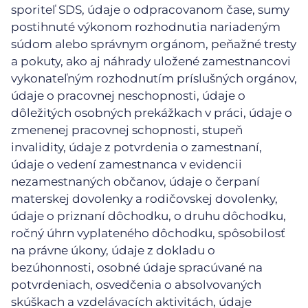
sporiteľ SDS, údaje o odpracovanom čase, sumy
postihnuté výkonom rozhodnutia nariadeným
súdom alebo správnym orgánom, peňažné tresty
a pokuty, ako aj náhrady uložené zamestnancovi
vykonateľným rozhodnutím príslušných orgánov,
údaje o pracovnej neschopnosti, údaje o
dôležitých osobných prekážkach v práci, údaje o
zmenenej pracovnej schopnosti, stupeň
invalidity, údaje z potvrdenia o zamestnaní,
údaje o vedení zamestnanca v evidencii
nezamestnaných občanov, údaje o čerpaní
materskej dovolenky a rodičovskej dovolenky,
údaje o priznaní dôchodku, o druhu dôchodku,
ročný úhrn vyplateného dôchodku, spôsobilosť
na právne úkony, údaje z dokladu o
bezúhonnosti, osobné údaje spracúvané na
potvrdeniach, osvedčenia o absolvovaných
skúškach a vzdelávacích aktivitách, údaje