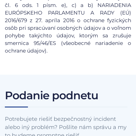
čl. 6 ods. 1 písm. e), c) a b) NARIADENIA
EURÓPSKEHO PARLAMENTU A RADY (EÚ)
2016/679 z 27. apríla 2016 o ochrane fyzických
osôb pri spracúvaní osobných údajov a o voľnom
pohybe takýchto údajov, ktorým sa zrušuje
smernica 95/46/ES (všeobecné nariadenie o
ochrane údajov).
Podanie podnetu
Potrebujete riešiť bezpečnostný incident
alebo iný problém? Pošlite nám správu a my
to budeme promptne riešiť.