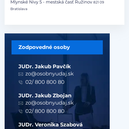
Mlynské Nivy 5 - mestská časť Ružinov
821 09
Bratislava
Zodpovedné osoby
JUDr. Jakub Pavčík
zo@osobnyudaj.sk
02/ 800 800 80
JUDr. Jakub Zbojan
zo@osobnyudaj.sk
02/ 800 800 80
JUDr. Veronika Szabová