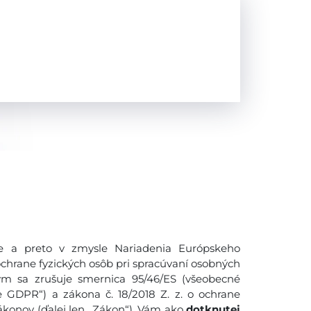
 a preto v zmysle Nariadenia Európskeho
ochrane fyzických osôb pri spracúvaní osobných
ým sa zrušuje smernica 95/46/ES (všeobecné
e GDPR“) a zákona č. 18/2018 Z. z. o ochrane
konov (ďalej len ,,Zákon“), Vám ako
dotknutej