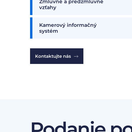
Zmluvné a predzmluvné
vzťahy
Kamerový informačný
systém
Kontaktujte nás
Podanie p