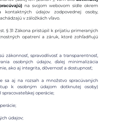
pracúvajú)
na svojom webovom sídle okrem
 a kontaktných údajov zodpovednej osoby,
nachádzajú v záložkách vľavo.
. § 31 Zákona pristúpil k prijatiu primeraných
čnostných opatrení a záruk, ktoré zohľadňujú
ú zákonnosť, spravodlivosť a transparentnosť,
ania osobných údajov, ďalej minimalizácia
ie, ako aj integrita, dôvernosť a dostupnosť;
uje sa aj na rozsah a množstvo spracúvaných
ístup k osobným údajom dotknutej osoby)
spracovateľskej operácie;
perácie;
ých údajov;