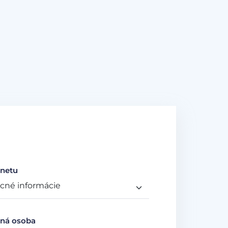
netu
ná osoba