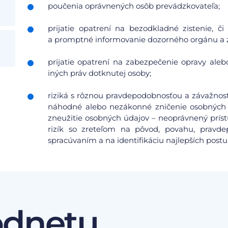
poučenia oprávnených osôb prevádzkovateľa;
prijatie opatrení na bezodkladné zistenie, 
a promptné informovanie dozorného orgánu a 
prijatie opatrení na zabezpečenie opravy aleb
iných práv dotknutej osoby;
riziká s rôznou pravdepodobnosťou a závažnosť
náhodné alebo nezákonné zničenie osobných 
zneužitie osobných údajov – neoprávnený prís
rizík so zreteľom na pôvod, povahu, pravdep
spracúvaním a na identifikáciu najlepších postu
odnetu