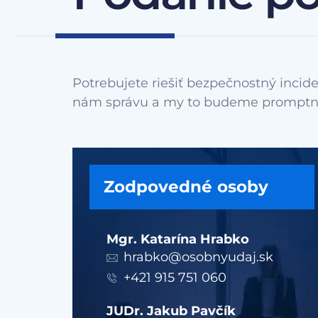
Potrebujete riešiť bezpečnostný incide
Zodpovedné osoby
Mgr. Katarína Hrabko
hrabko@osobnyudaj.sk
+421 915 751 060
JUDr. Jakub Pavčík