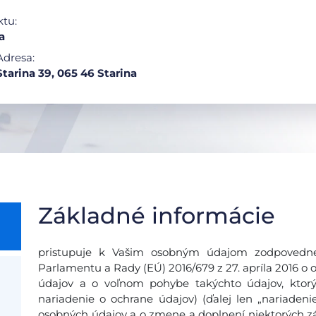
ktu:
a
Adresa:
Starina 39, 065 46 Starina
Základné informácie
pristupuje k Vašim osobným údajom zodpovedne
Parlamentu a Rady (EÚ) 2016/679 z 27. apríla 2016 o 
údajov a o voľnom pohybe takýchto údajov, ktor
nariadenie o ochrane údajov) (ďalej len „nariadeni
osobných údajov a o zmene a doplnení niektorých zá