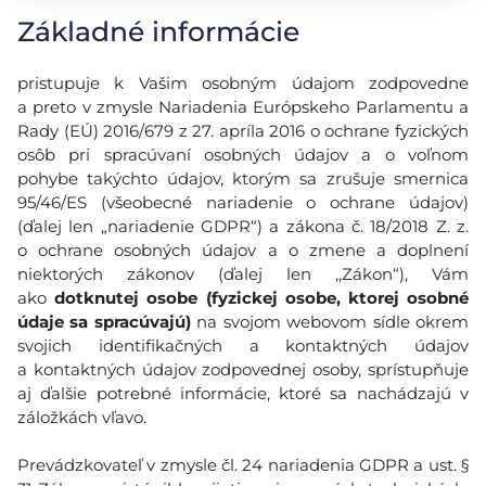
Základné informácie
pristupuje k Vašim osobným údajom zodpovedne
a preto v zmysle Nariadenia Európskeho Parlamentu a
Rady (EÚ) 2016/679 z 27. apríla 2016 o ochrane fyzických
osôb pri spracúvaní osobných údajov a o voľnom
pohybe takýchto údajov, ktorým sa zrušuje smernica
95/46/ES (všeobecné nariadenie o ochrane údajov)
(ďalej len „nariadenie GDPR“) a zákona č. 18/2018 Z. z.
o ochrane osobných údajov a o zmene a doplnení
niektorých zákonov (ďalej len ,,Zákon“), Vám
ako
dotknutej osobe (fyzickej osobe, ktorej osobné
údaje sa spracúvajú)
na svojom webovom sídle okrem
svojich identifikačných a kontaktných údajov
a kontaktných údajov zodpovednej osoby, sprístupňuje
aj ďalšie potrebné informácie, ktoré sa nachádzajú v
záložkách vľavo.
Prevádzkovateľ v zmysle čl. 24 nariadenia GDPR a ust. §