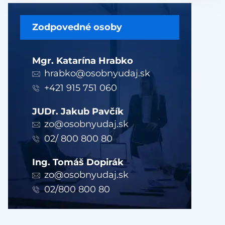
Zodpovedné osoby
Mgr. Katarína Hrabko
hrabko@osobnyudaj.sk
+421 915 751 060
JUDr. Jakub Pavčík
zo@osobnyudaj.sk
02/ 800 800 80
Ing. Tomáš Dopirák
zo@osobnyudaj.sk
02/800 800 80