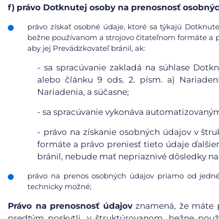
f)
právo Dotknutej osoby na prenosnosť osobnýc
právo získať osobné údaje, ktoré sa týkajú Dotknute
bežne používanom a strojovo čitateľnom formáte a pr
aby jej Prevádzkovateľ bránil, ak:
-
sa spracúvanie zakladá na súhlase Dotkn
alebo článku 9 ods. 2. písm. a) Nariaden
Nariadenia, a súčasne;
-
sa spracúvanie vykonáva automatizovanými
-
právo na získanie osobných údajov v štr
formáte a právo preniesť tieto údaje ďalši
bránil, nebude mať nepriaznivé dôsledky na 
právo na prenos osobných údajov priamo od jedné
technicky možné;
Právo na prenosnosť údajov
znamená, že máte p
predtým poskytli, v štruktúrovanom, bežne pou