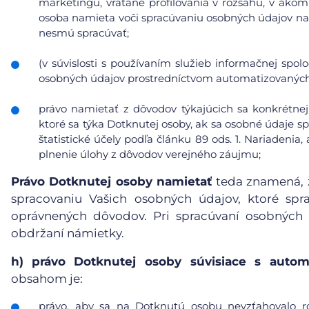
marketingu, vrátane profilovania v rozsahu, v ako
osoba namieta voči spracúvaniu osobných údajov na
nesmú spracúvať;
(v súvislosti s používaním služieb informačnej spol
osobných údajov prostredníctvom automatizovaných p
právo namietať z dôvodov týkajúcich sa konkrétnej
ktoré sa týka Dotknutej osoby, ak sa osobné údaje s
štatistické účely podľa článku 89 ods. 1. Nariadeni
plnenie úlohy z dôvodov verejného záujmu;
Právo Dotknutej osoby namietať
teda znamená, ž
spracovaniu Vašich osobných údajov, ktoré sp
oprávnených dôvodov. Pri spracúvaní osobných
obdržaní námietky.
h)
právo Dotknutej osoby súvisiace s auto
obsahom je:
právo, aby sa na Dotknutú osobu nevzťahovalo r