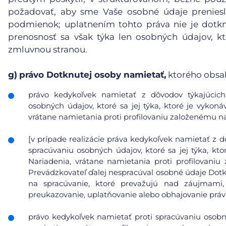
požadovať, aby sme Vaše osobné údaje preniesl
podmienok; uplatnením tohto práva nie je dotk
prenosnosť sa však týka len osobných údajov, kt
zmluvnou stranou.
g)
právo Dotknutej osoby namietať,
ktorého obsa
právo kedykoľvek namietať z dôvodov týkajúcich 
osobných údajov, ktoré sa jej týka, ktoré je vykoná
vrátane namietania proti profilovaniu založenému n
[v prípade realizácie práva kedykoľvek namietať z d
spracúvaniu osobných údajov, ktoré sa jej týka, kto
Nariadenia, vrátane namietania proti profilovani
Prevádzkovateľ ďalej nespracúval osobné údaje Dot
na spracúvanie, ktoré prevažujú nad záujmami
preukazovanie, uplatňovanie alebo obhajovanie prá
právo kedykoľvek namietať proti spracúvaniu osobn