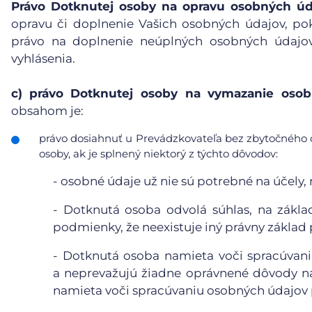
Právo Dotknutej osoby na opravu osobných úd
opravu či doplnenie Vašich osobných údajov, po
právo na doplnenie neúplných osobných údajov
vyhlásenia.
c)
právo Dotknutej osoby na vymazanie osobn
obsahom je:
právo dosiahnuť u Prevádzkovateľa bez zbytočného 
osoby, ak je splnený niektorý z týchto dôvodov:
-
osobné údaje už nie sú potrebné na účely, n
-
Dotknutá osoba odvolá súhlas, na základ
podmienky, že neexistuje iný právny základ
-
Dotknutá osoba namieta voči spracúvaniu
a neprevažujú žiadne oprávnené dôvody n
namieta voči spracúvaniu osobných údajov p