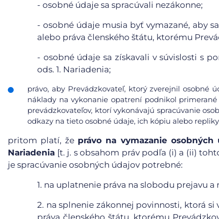
-
osobné údaje sa spracúvali nezákonne;
-
osobné údaje musia byť vymazané, aby sa 
alebo práva členského štátu, ktorému Prevá
-
osobné údaje sa získavali v súvislosti s 
ods. 1. Nariadenia;
právo, aby Prevádzkovateľ, ktorý zverejnil osobné 
náklady na vykonanie opatrení podnikol primerané 
prevádzkovateľov, ktorí vykonávajú spracúvanie osob
odkazy na tieto osobné údaje, ich kópiu alebo repliky
pritom platí, že
právo na vymazanie osobných ú
Nariadenia
[t. j. s obsahom práv podľa (i) a (ii) t
je spracúvanie osobných údajov potrebné:
1.
na uplatnenie práva na slobodu prejavu a 
2.
na splnenie zákonnej povinnosti, ktorá s
práva členského štátu, ktorému Prevádzkova