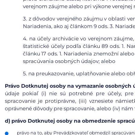
verejnom záujme alebo pri výkone verejnej 
3.
z dôvodov verejného záujmu v oblasti vere
Nariadenia, ako aj článkom 9 ods. 3. Nariade
4.
na účely archivácie vo verejnom záujme,
štatistické účely podľa článku 89 ods. 1. N
článku 17 ods. 1. Nariadenia znemožní aleb
spracúvania osobných údajov; alebo
5.
na preukazovanie, uplatňovanie alebo ob
Právo Dotknutej osoby na vymazanie
osobných 
údaje pokiaľ (i) nie sú potrebné pre účely, pre
spracovanie je protiprávne, (iii) vznesiete námie
oprávnené dôvody pre spracovanie, alebo (iv) nám
d)
právo Dotknutej osoby na obmedzenie spracú
právo na to, aby Prevádzkovateľ obmedzil spracúvanie