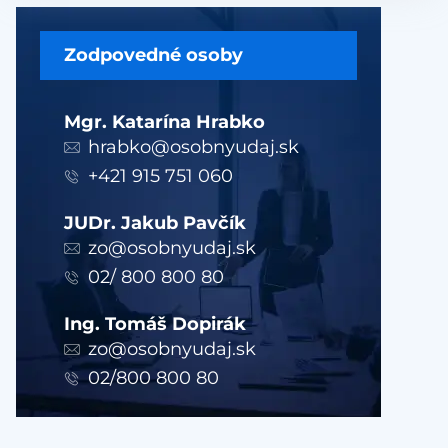
Zodpovedné osoby
Mgr. Katarína Hrabko
hrabko@osobnyudaj.sk
+421 915 751 060
JUDr. Jakub Pavčík
zo@osobnyudaj.sk
02/ 800 800 80
Ing. Tomáš Dopirák
zo@osobnyudaj.sk
02/800 800 80