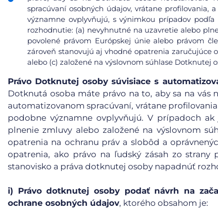
spracúvaní osobných údajov, vrátane profilovania, a
významne ovplyvňujú, s výnimkou prípadov podľa čl
rozhodnutie: (a) nevyhnutné na uzavretie alebo pl
povolené právom Európskej únie alebo právom čle
zároveň stanovujú aj vhodné opatrenia zaručujúce 
alebo (c) založené na výslovnom súhlase Dotknutej o
Právo Dotknutej osoby súvisiace s automatiz
Dotknutá osoba máte právo na to, aby sa na vás n
automatizovanom spracúvaní, vrátane profilovania, 
podobne významne ovplyvňujú. V prípadoch ak j
plnenie zmluvy alebo založené na výslovnom súh
opatrenia na ochranu práv a slobôd a oprávnený
opatrenia, ako právo na ľudský zásah zo strany p
stanovisko a práva dotknutej osoby napadnúť rozh
i)
Právo dotknutej osoby podať návrh na zača
ochrane osobných údajov
, ktorého obsahom je: