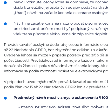
právo Dotknutej osoby, ktorá sa domnieva, že doch
došlo k zneužitiu jej osobných údajov, podať na Úrad
,,Úrad“) návrh na začatie konania o ochrane osobnýc
Návrh na začatie konania možno podať písomne, oso
prostriedkami, pričom musí byť podpísaný zaručeným
však treba písomne alebo ústne do zápisnice doplniť 
Prevádzkovateľ poskytne dotknutej osobe informácie o opatr
až 22 Nariadenia GDPR, bez zbytočného odkladu a v každ
Uvedená lehota sa môže v prípade potreby predĺžiť o ďalš
počet žiadostí. Prevádzkovateľ informuje o každom tako
doručenia žiadosti spolu s dôvodmi zmeškania lehoty. Ak 
informácie sa podľa možnosti poskytnú elektronickými pro
V prípadoch uvedených môže prevádzkovateľ odmietnuť kon
podľa článkov 15 až 22 Nariadenia GDPR len ak preukáže, ž
Predmetný návrh musí v zmysle ustanovenia § 100
- meno, priezvisko, adresu trvalého pobytu 