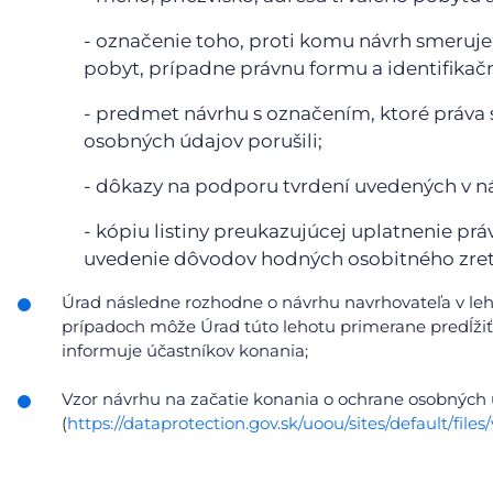
- označenie toho, proti komu návrh smeruje;
pobyt, prípadne právnu formu a identifikačn
- predmet návrhu s označením, ktoré práva 
osobných údajov porušili;
- dôkazy na podporu tvrdení uvedených v n
- kópiu listiny preukazujúcej uplatnenie prá
uvedenie dôvodov hodných osobitného zret
Úrad následne rozhodne o návrhu navrhovateľa v le
prípadoch môže Úrad túto lehotu primerane predĺžiť,
informuje účastníkov konania;
Vzor návrhu na začatie konania o ochrane osobných
(
https://dataprotection.gov.sk/uoou/sites/default/f