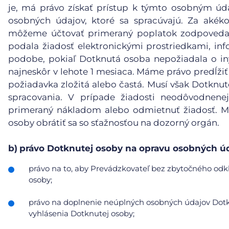
je, má právo získať prístup k týmto osobným ú
osobných údajov, ktoré sa spracúvajú. Za akéko
môžeme účtovať primeraný poplatok zodpovedaj
podala žiadosť elektronickými prostriedkami, inf
podobe, pokiaľ Dotknutá osoba nepožiadala o in
najneskôr v lehote 1 mesiaca. Máme právo predĺžiť
požiadavka zložitá alebo častá. Musí však Dotknu
spracovania. V prípade žiadosti neodôvodnene
primeraný nákladom alebo odmietnuť žiadosť. Mu
osoby obrátiť sa so sťažnosťou na dozorný orgán.
b)
právo Dotknutej osoby na opravu osobných úd
právo na to, aby Prevádzkovateľ bez zbytočného odkl
osoby;
právo na doplnenie neúplných osobných údajov Dotkn
vyhlásenia Dotknutej osoby;