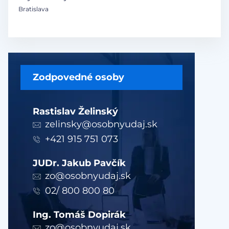
Bratislava
Zodpovedné osoby
Rastislav Želinský
zelinsky@osobnyudaj.sk
+421 915 751 073
JUDr. Jakub Pavčík
zo@osobnyudaj.sk
02/ 800 800 80
Ing. Tomáš Dopirák
zo@osobnyudaj.sk