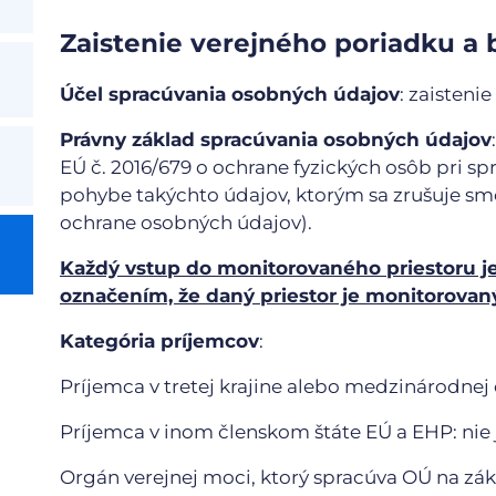
Zaistenie verejného poriadku a 
Účel spracúvania osobných údajov
: zaisteni
Právny základ spracúvania osobných údajov
EÚ č. 2016/679 o ochrane fyzických osôb pri s
pohybe takýchto údajov, ktorým sa zrušuje sm
ochrane osobných údajov).
Každý vstup do monitorovaného priestoru 
označením, že daný priestor je monitorov
Kategória príjemcov
:
Príjemca v tretej krajine alebo medzinárodnej o
Príjemca v inom členskom štáte EÚ a EHP: nie 
Orgán verejnej moci, ktorý spracúva OÚ na zá