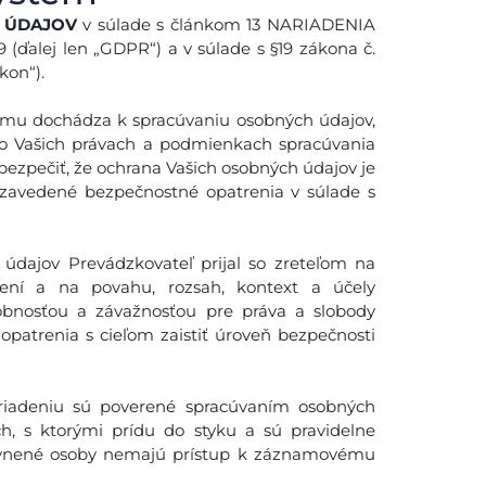
H ÚDAJOV
v súlade s článkom 13 NARIADENIA
alej len „GDPR“) a v súlade s §19 zákona č.
kon“).
tému dochádza k spracúvaniu osobných údajov,
 o Vašich právach a podmienkach spracúvania
bezpečiť, že ochrana Vašich osobných údajov je
zavedené bezpečnostné opatrenia v súlade s
 údajov Prevádzkovateľ prijal so zreteľom na
rení a na povahu, rozsah, kontext a účely
dobnosťou a závažnosťou pre práva a slobody
opatrenia s cieľom zaistiť úroveň bezpečnosti
iadeniu sú poverené spracúvaním osobných
ch, s ktorými prídu do styku a sú pravidelne
rávnené osoby nemajú prístup k záznamovému