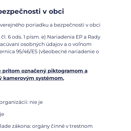
bezpečnosti v obci
e verejného poriadku a bezpečnosti v obci
: čl. 6 ods. 1 písm. e) Nariadenia EP a Rady
pracúvaní osobných údajov a o voľnom
ernica 95/46/ES (všeobecné nariadenie o
je pritom označený piktogramom a
aný kamerovým systémom.
rganizácii: nie je
je
klade zákona: orgány činné v trestnom