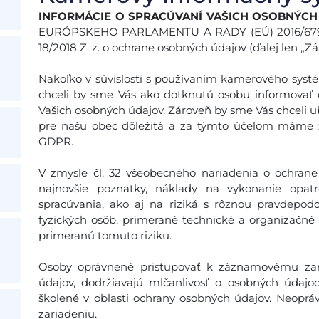
INFORMÁCIE O SPRACÚVANÍ VAŠICH OSOBNÝC
EURÓPSKEHO PARLAMENTU A RADY (EÚ) 2016/679 (ď
18/2018 Z. z. o ochrane osobných údajov (ďalej len „Zá
Nakoľko v súvislosti s používaním kamerového sys
chceli by sme Vás ako dotknutú osobu informovať
Vašich osobných údajov. Zároveň by sme Vás chceli u
pre našu obec dôležitá a za týmto účelom máme 
GDPR.
V zmysle čl. 32 všeobecného nariadenia o ochrane
najnovšie poznatky, náklady na vykonanie opat
spracúvania, ako aj na riziká s rôznou pravdepo
fyzických osôb, primerané technické a organizačné 
primeranú tomuto riziku.
Osoby oprávnené pristupovať k záznamovému zar
údajov, dodržiavajú mlčanlivosť o osobných údajo
školené v oblasti ochrany osobných údajov. Neop
zariadeniu.