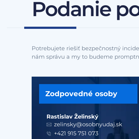
Podanie p
Potrebujete riešiť bezpečnostný incide
Zodpovedné osoby
Rastislav Želinský
zelinsky@osobnyudaj.sk
+421 915 751 073