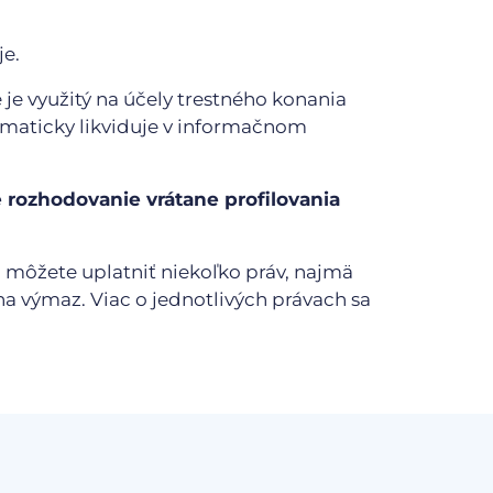
je.
je využitý na účely trestného konania
omaticky likviduje v informačnom
rozhodovanie vrátane profilovania
 môžete uplatniť niekoľko práv, najmä
a výmaz. Viac o jednotlivých právach sa