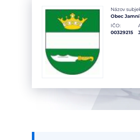
Názov subje
Obec Jamní
IČO:
00329215