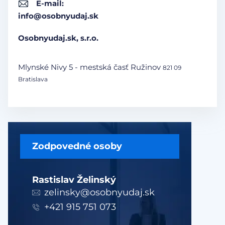
E-mail:
info@osobnyudaj.sk
Osobnyudaj.sk, s.r.o.
Mlynské Nivy 5 - mestská časť Ružinov
821 09
Bratislava
Zodpovedné osoby
Rastislav Želinský
zelinsky@osobnyudaj.sk
+421 915 751 073