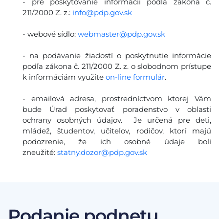
- pre poskytovanie informácií podľa zákona č.
211/2000 Z. z.:
info@pdp.gov.sk
- webové sídlo:
webmaster@pdp.gov.sk
- na podávanie žiadostí o poskytnutie informácie
podľa zákona č. 211/2000 Z. z. o slobodnom prístupe
k informáciám využite
on-line formulár
.
- emailová adresa, prostredníctvom ktorej Vám
bude Úrad poskytovať poradenstvo v oblasti
ochrany osobných údajov. Je určená pre deti,
mládež, študentov, učiteľov, rodičov, ktorí majú
podozrenie, že ich osobné údaje boli
zneužité:
statny.dozor@pdp.gov.sk
Podanie podnetu