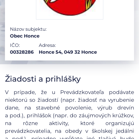
Názov subjektu:
Obec Honce
IČO:
Adresa:
00328286
Honce 54, 049 32 Honce
Žiadosti a prihlášky
V prípade, že u Prevádzkovateľa podávate
niektorú so žiadostí (napr. žiadosť na vyrubenie
dane, na stavebné povolenie, výrub drevín
a pod.), prihlášok (napr. do záujmových krúžkov,
na rôzne aktivity, ktoré organizujú
prevádzkovatelia, na obedy v školskej jedálni
a pod.), prípadne vypĺňate iné tlačivá bude