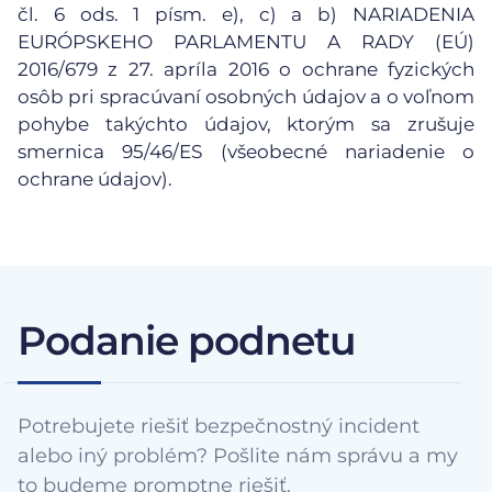
čl. 6 ods. 1 písm. e), c) a b) NARIADENIA
EURÓPSKEHO PARLAMENTU A RADY (EÚ)
2016/679 z 27. apríla 2016 o ochrane fyzických
osôb pri spracúvaní osobných údajov a o voľnom
pohybe takýchto údajov, ktorým sa zrušuje
smernica 95/46/ES (všeobecné nariadenie o
ochrane údajov).
Podanie podnetu
Potrebujete riešiť bezpečnostný incident
alebo iný problém? Pošlite nám správu a my
to budeme promptne riešiť.