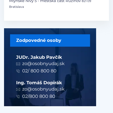
Mlynské Nivy 5 - mestská časť Ružinov
821 09
Bratislava
Zodpovedné osoby
JUDr. Jakub Pavčík
zo@osobnyudaj.sk
02/ 800 800 80
Ing. Tomáš Dopirák
zo@osobnyudaj.sk
02/800 800 80