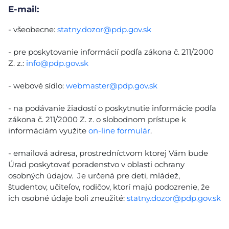
E-mail:
- všeobecne:
statny.dozor@pdp.gov.sk
- pre poskytovanie informácií podľa zákona č. 211/2000
Z. z.:
info@pdp.gov.sk
- webové sídlo:
webmaster@pdp.gov.sk
- na podávanie žiadostí o poskytnutie informácie podľa
zákona č. 211/2000 Z. z. o slobodnom prístupe k
informáciám využite
on-line formulár
.
- emailová adresa, prostredníctvom ktorej Vám bude
Úrad poskytovať poradenstvo v oblasti ochrany
osobných údajov. Je určená pre deti, mládež,
študentov, učiteľov, rodičov, ktorí majú podozrenie, že
ich osobné údaje boli zneužité:
statny.dozor@pdp.gov.sk