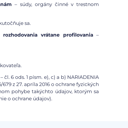
ranám
– súdy, orgány činné v trestnom
kutočňuje sa.
 rozhodovania vrátane profilovania
–
kovateľa.
– čl. 6 ods. 1 písm. e), c) a b) NARIADENIA
 z 27. apríla 2016 o ochrane fyzických
ľnom pohybe takýchto údajov, ktorým sa
ie o ochrane údajov).