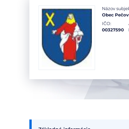
Názov subje
Obec Pečov
IČO:
00327590