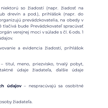
iektorú so žiadostí (napr. žiadosť na
ub drevín a pod.), prihlášok (napr. do
 organizujú prevádzkovatelia, na obedy v
né tlačivá bude Prevádzkovateľ spracúvať
rgán verejnej moci v súlade s čl. 6 ods. 1
dajov.
ovanie a evidencia žiadostí, prihlášok
– titul, meno, priezvisko, trvalý pobyt,
aktné údaje žiadateľa, ďalšie údaje
ch údajov
– nespracúvajú sa osobitné
 osoby žiadateľa.