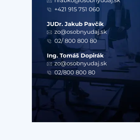
hrabko@osobnyudaj.sk
+421 915 751 060
JUDr. Jakub Pavčík
zo@osobnyudaj.sk
02/ 800 800 80
Ing. Tomáš Dopirák
zo@osobnyudaj.sk
02/800 800 80