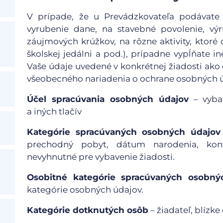
V prípade, že u Prevádzkovateľa podávate n
vyrubenie dane, na stavebné povolenie, výr
záujmových krúžkov, na rôzne aktivity, ktoré
školskej jedálni a pod.), prípadne vypĺňate i
Vaše údaje uvedené v konkrétnej žiadosti ako o
všeobecného nariadenia o ochrane osobných ú
Účel spracúvania osobných údajov
– vybav
a iných tlačív
Kategórie spracúvaných osobných údajov
prechodný pobyt, dátum narodenia, kont
nevyhnutné pre vybavenie žiadosti.
Osobitné kategórie spracúvaných osobný
kategórie osobných údajov.
Kategórie dotknutých osôb
– žiadateľ, blízke