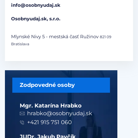
info@osobnyudaj.sk
Osobnyudaj.sk, s.r.o.
Mlynské Nivy 5 - mestská časť Ružinov
821 09
Bratislava
Zodpovedné osoby
Mgr. Katarína Hrabko
hrabko@osobnyudaj.sk
+421 915 751 060
JUDr. Jakub Pavčík