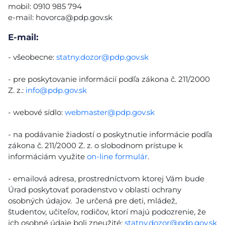
mobil: 0910 985 794
e-mail:
hovorca@pdp.gov.sk
E-mail:
- všeobecne:
statny.dozor@pdp.gov.sk
- pre poskytovanie informácií podľa zákona č. 211/2000
Z. z.:
info@pdp.gov.sk
- webové sídlo:
webmaster@pdp.gov.sk
- na podávanie žiadostí o poskytnutie informácie podľa
zákona č. 211/2000 Z. z. o slobodnom prístupe k
informáciám využite
on-line formulár
.
- emailová adresa, prostredníctvom ktorej Vám bude
Úrad poskytovať poradenstvo v oblasti ochrany
osobných údajov. Je určená pre deti, mládež,
študentov, učiteľov, rodičov, ktorí majú podozrenie, že
ich osobné údaje boli zneužité:
statny.dozor@pdp.gov.sk