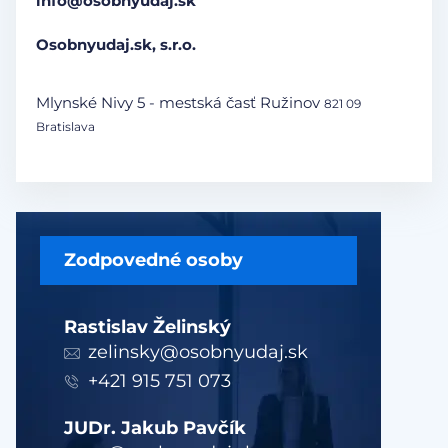
info@osobnyudaj.sk
Osobnyudaj.sk, s.r.o.
Mlynské Nivy 5 - mestská časť Ružinov
821 09
Bratislava
Zodpovedné osoby
Rastislav Želinský
zelinsky@osobnyudaj.sk
+421 915 751 073
JUDr. Jakub Pavčík