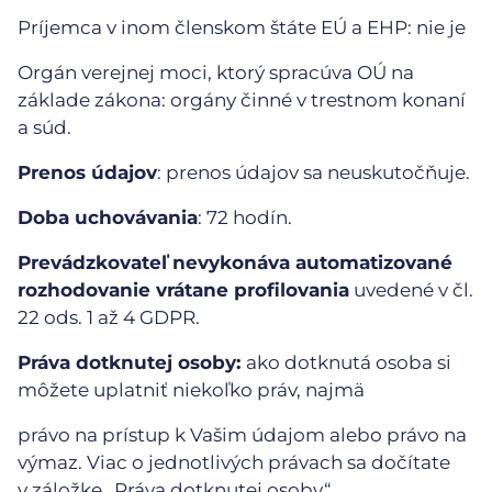
Príjemca v inom členskom štáte EÚ a EHP: nie je
Orgán verejnej moci, ktorý spracúva OÚ na
základe zákona: orgány činné v trestnom konaní
a súd.
Prenos údajov
: prenos údajov sa neuskutočňuje.
Doba uchovávania
: 72 hodín.
Prevádzkovateľ nevykonáva automatizované
rozhodovanie vrátane profilovania
uvedené v čl.
22 ods. 1 až 4 GDPR.
Práva dotknutej osoby:
ako dotknutá osoba si
môžete uplatniť niekoľko práv, najmä
právo na prístup k Vašim údajom alebo právo na
výmaz. Viac o jednotlivých právach sa dočítate
v záložke „Práva dotknutej osoby“.