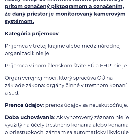
pritom označený piktogramom a označením,
že daný priestor je monitorovaný kamerovým
systémom.
Kategória príjemcov
:
Príjemca v tretej krajine alebo medzinárodnej
organizácii: nie je
Príjemca v inom členskom štáte EÚ a EHP: nie je
Orgán verejnej moci, ktorý spracúva OÚ na
základe zákona: orgány činné v trestnom konaní
a súd.
Prenos údajov
: prenos údajov sa neuskutočňuje.
Doba uchovávania
: Ak vyhotovený záznam nie je
využitý na účely trestného konania alebo konania
o priestupkoch, záznam sa automaticky likviduje