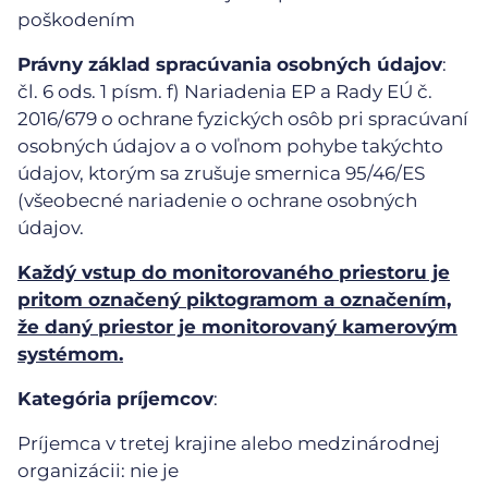
poškodením
Právny základ spracúvania osobných údajov
:
čl. 6 ods. 1 písm. f) Nariadenia EP a Rady EÚ č.
2016/679 o ochrane fyzických osôb pri spracúvaní
osobných údajov a o voľnom pohybe takýchto
údajov, ktorým sa zrušuje smernica 95/46/ES
(všeobecné nariadenie o ochrane osobných
údajov.
Každý vstup do monitorovaného priestoru je
pritom označený piktogramom a označením,
že daný priestor je monitorovaný kamerovým
systémom.
Kategória príjemcov
:
Príjemca v tretej krajine alebo medzinárodnej
organizácii: nie je