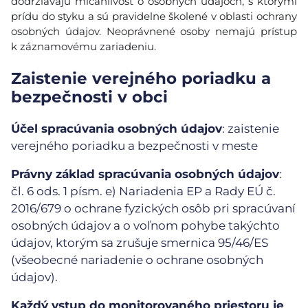
dodržiavajú mlčanlivosť o osobných údajoch, s ktorými
prídu do styku a sú pravidelne školené v oblasti ochrany
osobných údajov. Neoprávnené osoby nemajú prístup
k záznamovému zariadeniu.
Zaistenie verejného poriadku a
bezpečnosti v obci
Účel spracúvania osobných údajov
: zaistenie
verejného poriadku a bezpečnosti v meste
Právny základ spracúvania osobných údajov
:
čl. 6 ods. 1 písm. e) Nariadenia EP a Rady EÚ č.
2016/679 o ochrane fyzických osôb pri spracúvaní
osobných údajov a o voľnom pohybe takýchto
údajov, ktorým sa zrušuje smernica 95/46/ES
(všeobecné nariadenie o ochrane osobných
údajov).
Každý vstup do monitorovaného priestoru je