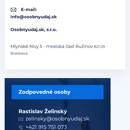
E-mail:
info@osobnyudaj.sk
Osobnyudaj.sk, s.r.o.
Mlynské Nivy 5 - mestská časť Ružinov
821 09
Bratislava
Zodpovedné osoby
Rastislav Želinský
zelinsky@osobnyudaj.sk
+421 915 751 073