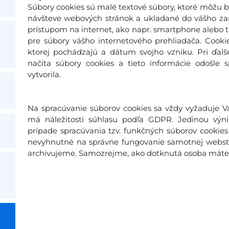
Súbory cookies sú malé textové súbory, ktoré môžu b
návšteve webových stránok a ukladané do vášho zari
prístupom na internet, ako napr. smartphone alebo ta
pre súbory vášho internetového prehliadača. Cooki
ktorej pochádzajú a dátum svojho vzniku. Pri ďal
načíta súbory cookies a tieto informácie odošle 
vytvorila.
Na spracúvanie súborov cookies sa vždy vyžaduje Vá
má náležitosti súhlasu podľa GDPR. Jedinou výn
prípade spracúvania tzv. funkčných súborov cookies 
nevyhnutné na správne fungovanie samotnej webstr
archivujeme. Samozrejme, ako dotknutá osoba máte p