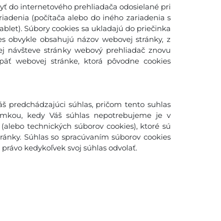
yť do internetového prehliadača odosielané pri
adenia (počítača alebo do iného zariadenia s
blet). Súbory cookies sa ukladajú do priečinka
es obvykle obsahujú názov webovej stránky, z
šej návšteve stránky webový prehliadač znovu
späť webovej stránke, ktorá pôvodne cookies
š predchádzajúci súhlas, pričom tento suhlas
imkou, kedy Váš súhlas nepotrebujeme je v
(alebo technických súborov cookies), ktoré sú
ánky. Súhlas so spracúvaním súborov cookies
rávo kedykoľvek svoj súhlas odvolať.