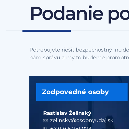
Podanie p
Potrebujete riešiť bezpečnostný incide
Zodpovedné osoby
Rastislav Želinský
zelinsky@osobnyudaj.sk
+421 915 751 073