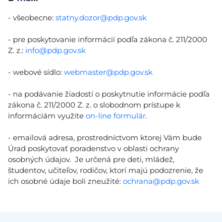
- všeobecne:
statny.dozor@pdp.gov.sk
- pre poskytovanie informácií podľa zákona č. 211/2000
Z. z.:
info@pdp.gov.sk
- webové sídlo:
webmaster@pdp.gov.sk
- na podávanie žiadostí o poskytnutie informácie podľa
zákona č. 211/2000 Z. z. o slobodnom prístupe k
informáciám využite
on-line formulár
.
- emailová adresa, prostredníctvom ktorej Vám bude
Úrad poskytovať poradenstvo v oblasti ochrany
osobných údajov. Je určená pre deti, mládež,
študentov, učiteľov, rodičov, ktorí majú podozrenie, že
ich osobné údaje boli zneužité:
ochrana@pdp.gov.sk