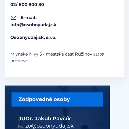
02/ 800 800 80
E-mail:
info@osobnyudaj.sk
Osobnyudaj.sk, s.r.o.
Mlynské Nivy 5 - mestská časť Ružinov
821 09
Bratislava
Zodpovedné osoby
JUDr. Jakub Pavčík
zo@osobnyudaj.sk