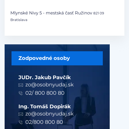
Mlynské Nivy 5 - mestská časť Ružinov
821 09
Bratislava
Zodpovedné osoby
JUDr. Jakub Pavčík
zo@osobnyudaj.sk
02/ 800 800 80
Ing. Tomáš Dopirák
zo@osobnyudaj.sk
02/800 800 80