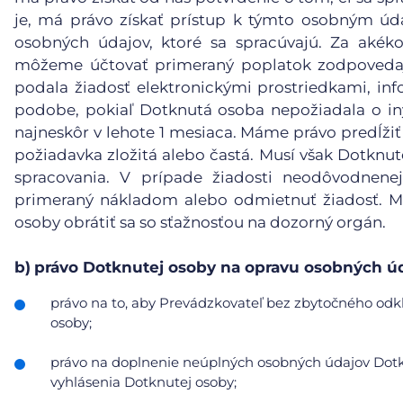
je, má právo získať prístup k týmto osobným ú
osobných údajov, ktoré sa spracúvajú. Za akéko
môžeme účtovať primeraný poplatok zodpovedaj
podala žiadosť elektronickými prostriedkami, inf
podobe, pokiaľ Dotknutá osoba nepožiadala o in
najneskôr v lehote 1 mesiaca. Máme právo predĺžiť
požiadavka zložitá alebo častá. Musí však Dotknu
spracovania. V prípade žiadosti neodôvodnene
primeraný nákladom alebo odmietnuť žiadosť. Mu
osoby obrátiť sa so sťažnosťou na dozorný orgán.
b)
právo Dotknutej osoby na opravu osobných úd
právo na to, aby Prevádzkovateľ bez zbytočného odkl
osoby;
právo na doplnenie neúplných osobných údajov Dotkn
vyhlásenia Dotknutej osoby;