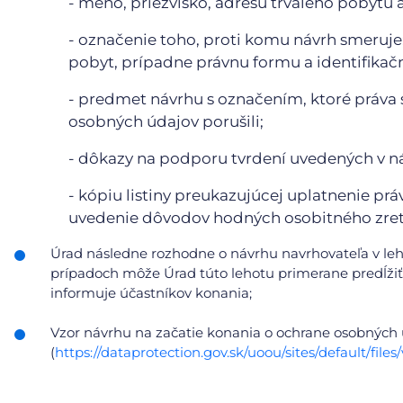
- meno, priezvisko, adresu trvalého pobytu 
- označenie toho, proti komu návrh smeruje;
pobyt, prípadne právnu formu a identifikačn
- predmet návrhu s označením, ktoré práva 
osobných údajov porušili;
- dôkazy na podporu tvrdení uvedených v n
- kópiu listiny preukazujúcej uplatnenie prá
uvedenie dôvodov hodných osobitného zret
Úrad následne rozhodne o návrhu navrhovateľa v le
prípadoch môže Úrad túto lehotu primerane predĺžiť,
informuje účastníkov konania;
Vzor návrhu na začatie konania o ochrane osobných
(
https://dataprotection.gov.sk/uoou/sites/default/f