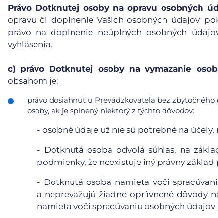
Právo Dotknutej osoby na opravu osobných úd
opravu či doplnenie Vašich osobných údajov, po
právo na doplnenie neúplných osobných údajov
vyhlásenia.
c)
právo Dotknutej osoby na vymazanie osobn
obsahom je:
právo dosiahnuť u Prevádzkovateľa bez zbytočného 
osoby, ak je splnený niektorý z týchto dôvodov:
-
osobné údaje už nie sú potrebné na účely, n
-
Dotknutá osoba odvolá súhlas, na základ
podmienky, že neexistuje iný právny základ
-
Dotknutá osoba namieta voči spracúvaniu
a neprevažujú žiadne oprávnené dôvody n
namieta voči spracúvaniu osobných údajov p