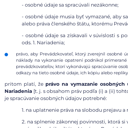
-
osobné údaje sa spracúvali nezákonne;
-
osobné údaje musia byť vymazané, aby sa 
alebo práva členského štátu, ktorému Prevá
-
osobné údaje sa získavali v súvislosti s 
ods. 1. Nariadenia;
právo, aby Prevádzkovateľ, ktorý zverejnil osobné 
náklady na vykonanie opatrení podnikol primerané 
prevádzkovateľov, ktorí vykonávajú spracúvanie osob
odkazy na tieto osobné údaje, ich kópiu alebo repliky
pritom platí, že
právo na vymazanie osobných ú
Nariadenia
[t. j. s obsahom práv podľa (i) a (ii) t
je spracúvanie osobných údajov potrebné:
1.
na uplatnenie práva na slobodu prejavu a 
2.
na splnenie zákonnej povinnosti, ktorá s