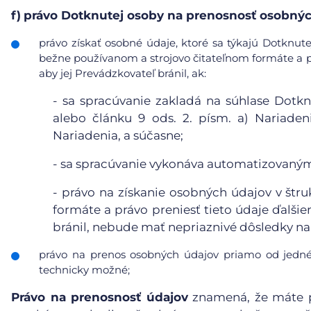
f)
právo Dotknutej osoby na prenosnosť osobnýc
právo získať osobné údaje, ktoré sa týkajú Dotknute
bežne používanom a strojovo čitateľnom formáte a pr
aby jej Prevádzkovateľ bránil, ak:
-
sa spracúvanie zakladá na súhlase Dotkn
alebo článku 9 ods. 2. písm. a) Nariaden
Nariadenia, a súčasne;
-
sa spracúvanie vykonáva automatizovanými
-
právo na získanie osobných údajov v štr
formáte a právo preniesť tieto údaje ďalši
bránil, nebude mať nepriaznivé dôsledky na 
právo na prenos osobných údajov priamo od jedné
technicky možné;
Právo na prenosnosť údajov
znamená, že máte p