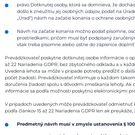
právo Dotknutej osoby, ktorá sa domnieva, že doch
došlo k zneužitiu jej osobných údajov, podať na Úrad
,,Úrad“) návrh na začatie konania o ochrane osobnýc
Návrh na začatie konania možno podať písomne, oso
prostriedkami, pričom musí byť podpísaný zaručeným
však treba písomne alebo ústne do zápisnice doplniť 
Prevádzkovateľ poskytne dotknutej osobe informácie o opatr
až 22 Nariadenia GDPR, bez zbytočného odkladu a v každ
Uvedená lehota sa môže v prípade potreby predĺžiť o ďalš
počet žiadostí. Prevádzkovateľ informuje o každom tako
doručenia žiadosti spolu s dôvodmi zmeškania lehoty. Ak 
informácie sa podľa možnosti poskytnú elektronickými pro
V prípadoch uvedených môže prevádzkovateľ odmietnuť kon
podľa článkov 15 až 22 Nariadenia GDPR len ak preukáže, ž
Predmetný návrh musí v zmysle ustanovenia § 100