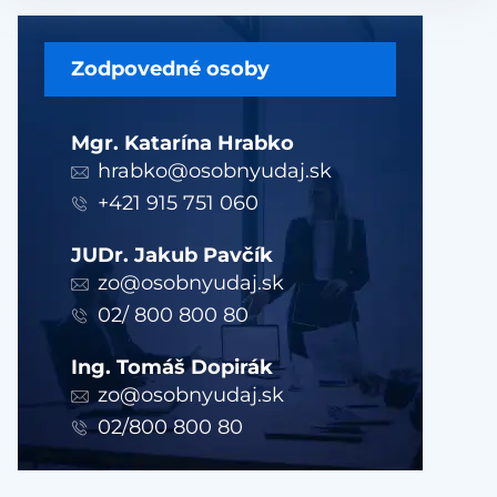
Zodpovedné osoby
Mgr. Katarína Hrabko
hrabko@osobnyudaj.sk
+421 915 751 060
JUDr. Jakub Pavčík
zo@osobnyudaj.sk
02/ 800 800 80
Ing. Tomáš Dopirák
zo@osobnyudaj.sk
02/800 800 80