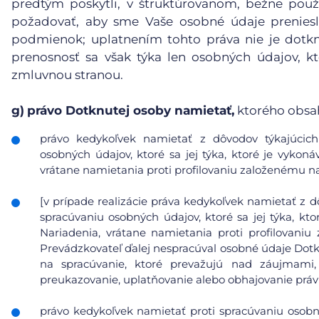
predtým poskytli, v štruktúrovanom, bežne pou
požadovať, aby sme Vaše osobné údaje preniesl
podmienok; uplatnením tohto práva nie je dotk
prenosnosť sa však týka len osobných údajov, kt
zmluvnou stranou.
g)
právo Dotknutej osoby namietať,
ktorého obsa
právo kedykoľvek namietať z dôvodov týkajúcich 
osobných údajov, ktoré sa jej týka, ktoré je vykoná
vrátane namietania proti profilovaniu založenému n
[v prípade realizácie práva kedykoľvek namietať z d
spracúvaniu osobných údajov, ktoré sa jej týka, kto
Nariadenia, vrátane namietania proti profilovani
Prevádzkovateľ ďalej nespracúval osobné údaje Dot
na spracúvanie, ktoré prevažujú nad záujmami
preukazovanie, uplatňovanie alebo obhajovanie prá
právo kedykoľvek namietať proti spracúvaniu osobn