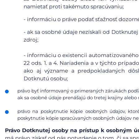
namietať proti takémuto spracúvaniu;
- informáciu o práve podať sťažnosť dozor
- ak sa osobné údaje nezískali od Dotknutej
zdroj;
- informáciu o existencii automatizovaného
22 ods. 1. a 4. Nariadenia a v týchto príp
ako aj význame a predpokladaných dôsl
Dotknutú osobu;
právo byť informovaný o primeraných zárukách podľa
ak sa osobné údaje prenášajú do tretej krajiny ale
právo na poskytnutie kópie osobných údajov, ktor
poskytnutie kópie spracúvaných osobných údajov nes
Právo Dotknutej osoby na prístup k osobným 
má právo získať od nás potvrdenie o tom, či sa spr