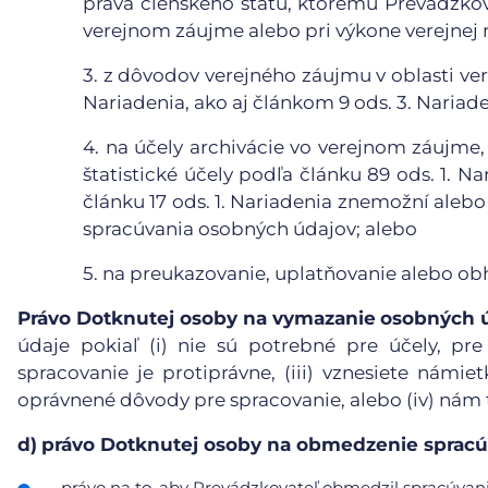
práva členského štátu, ktorému Prevádzkova
verejnom záujme alebo pri výkone verejnej 
3.
z dôvodov verejného záujmu v oblasti vere
Nariadenia, ako aj článkom 9 ods. 3. Nariade
4.
na účely archivácie vo verejnom záujme,
štatistické účely podľa článku 89 ods. 1. N
článku 17 ods. 1. Nariadenia znemožní aleb
spracúvania osobných údajov; alebo
5.
na preukazovanie, uplatňovanie alebo ob
Právo Dotknutej osoby na vymazanie
osobných 
údaje pokiaľ (i) nie sú potrebné pre účely, pre
spracovanie je protiprávne, (iii) vznesiete námie
oprávnené dôvody pre spracovanie, alebo (iv) nám
d)
právo Dotknutej osoby na obmedzenie spracú
právo na to, aby Prevádzkovateľ obmedzil spracúvanie