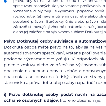
právo, aby sa na Dotknutú osobu nevzťahovalo r
spracúvaní osobných údajov, vrátane profilovania, a
významne ovplyvňujú, s výnimkou prípadov podľa čl
rozhodnutie: (a) nevyhnutné na uzavretie alebo pl
povolené právom Európskej únie alebo právom čle
zároveň stanovujú aj vhodné opatrenia zaručujúce 
alebo (c) založené na výslovnom súhlase Dotknutej o
Právo Dotknutej osoby súvisiace s automatiz
Dotknutá osoba máte právo na to, aby sa na vás n
automatizovanom spracúvaní, vrátane profilovania, 
podobne významne ovplyvňujú. V prípadoch ak j
plnenie zmluvy alebo založené na výslovnom súh
opatrenia na ochranu práv a slobôd a oprávnený
opatrenia, ako právo na ľudský zásah zo strany p
stanovisko a práva dotknutej osoby napadnúť rozh
i)
Právo dotknutej osoby podať návrh na zača
ochrane osobných údajov
, ktorého obsahom je: