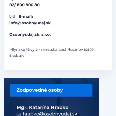
02/ 800 800 80
E-mail:
info@osobnyudaj.sk
Osobnyudaj.sk, s.r.o.
Mlynské Nivy 5 - mestská časť Ružinov
821 09
Bratislava
Zodpovedné osoby
Mgr. Katarína Hrabko
hrabko@osobnyudaj.sk