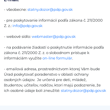
- všeobecne:
statny.dozor@pdp.gov.sk
- pre poskytovanie informácií podľa zákona č. 211/2000
Z. z.:
info@pdp.gov.sk
- webové sídlo:
webmaster@pdp.gov.sk
- na podávanie žiadostí o poskytnutie informácie podľa
zákona č. 211/2000 Z. z. o slobodnom prístupe k
informáciám využite
on-line formulár
.
- emailová adresa, prostredníctvom ktorej Vám bude
Úrad poskytovať poradenstvo v oblasti ochrany
osobných údajov. Je určená pre deti, mládež,
študentov, učiteľov, rodičov, ktorí majú podozrenie, že
ich osobné údaje boli zneužité:
statny.dozor@pdp.gov.sk