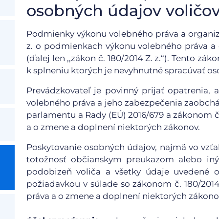
osobných údajov voličo
Podmienky výkonu volebného práva a organizác
z. o podmienkach výkonu volebného práva a 
(ďalej len ,,zákon č. 180/2014 Z. z.“). Tento zá
k splneniu ktorých je nevyhnutné spracúvať os
Prevádzkovateľ je povinný prijať opatrenia,
volebného práva a jeho zabezpečenia zaobchá
parlamentu a Rady (EÚ) 2016/679 a zákonom č.
a o zmene a doplnení niektorých zákonov.
Poskytovanie osobných údajov, najmä vo vzťah
totožnosť občianskym preukazom alebo in
podobizeň voliča a všetky údaje uvedené 
požiadavkou v súlade so zákonom č. 180/201
práva a o zmene a doplnení niektorých zákono