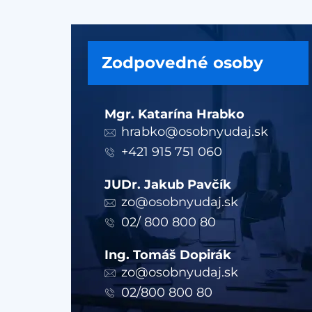
Zodpovedné osoby
Mgr. Katarína Hrabko
hrabko@osobnyudaj.sk
+421 915 751 060
JUDr. Jakub Pavčík
zo@osobnyudaj.sk
02/ 800 800 80
Ing. Tomáš Dopirák
zo@osobnyudaj.sk
02/800 800 80