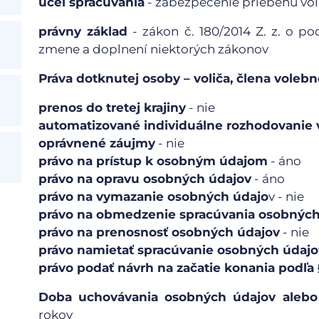
účel spracúvania
- zabezpečenie priebehu vol
právny základ
- zákon č. 180/2014 Z. z. o 
zmene a doplnení niektorých zákonov
Práva dotknutej osoby – voliča, člena volebn
prenos do tretej krajiny
- nie
automatizované individuálne rozhodovanie v
oprávnené záujmy
- nie
právo na prístup k osobným údajom
- áno
právo na opravu osobných údajov
- áno
právo na vymazanie osobných údajo
v - nie
právo na obmedzenie spracúvania osobných
právo na prenosnosť osobných údajov
- nie
právo namietať spracúvanie osobných údajo
právo podať návrh na začatie konania podľa §
Doba uchovávania
osobných údajov alebo 
rokov