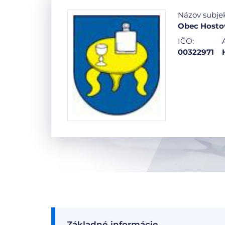
Názov subje
Obec Hosto
IČO:
00322971
Základné informácie