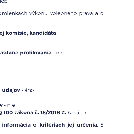
ieb
podmienkach výkonu volebného práva a o
ej komisie, kandidáta
rátane profilovania
- nie
 údajov
- áno
v
- nie
 100 zákona č. 18/2018 Z. z.
– áno
informácia o kritériách jej určenia
: 5