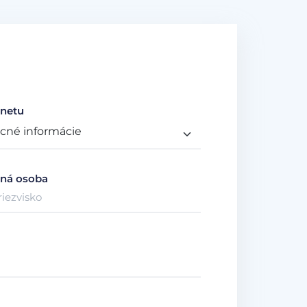
netu
ná osoba