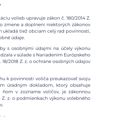
v
iu volieb upravuje zákon č. 180/2014 Z.
o zmene a doplnení niektorých zákonov
kon ukladá tiež obciam celý rad povinností,
obné údaje.
 aby s osobnými údajmi na účely výkonu
dzala v súlade s Nariadením Európskeho
 18/2018 Z. z. o ochrane osobných údajov
u k povinnosti voliča preukazovať svoju
ým úradným dokladom, ktorý obsahuje
o ňom v zozname voličov, je zákonnou
4 Z. z. o podmienkach výkonu volebného
v.