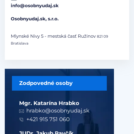
info@osobnyudaj.sk
Osobnyudaj.sk, s.r.o.
Mlynské Nivy 5 - mestská časť Ružinov
821 09
Bratislava
Zodpovedné osoby
Mgr. Katarína Hrabko
hrabko@osobnyudaj.sk
+421 915 751 060
JUDr. Jakub Pavčík