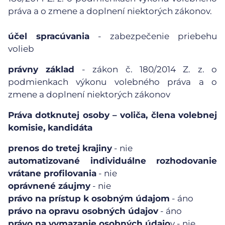
práva a o zmene a doplnení niektorých zákonov.
účel spracúvania
- zabezpečenie priebehu
volieb
právny základ
- zákon č. 180/2014 Z. z. o
podmienkach výkonu volebného práva a o
zmene a doplnení niektorých zákonov
Práva dotknutej osoby – voliča, člena volebnej
komisie, kandidáta
prenos do tretej krajiny
- nie
automatizované individuálne rozhodovanie
vrátane profilovania
- nie
oprávnené záujmy
- nie
právo na prístup k osobným údajom
- áno
právo na opravu osobných údajov
- áno
právo na vymazanie osobných údajo
v - nie