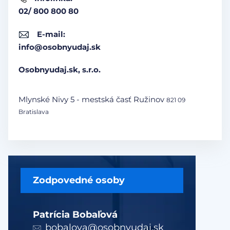
02/ 800 800 80
E-mail:
info@osobnyudaj.sk
Osobnyudaj.sk, s.r.o.
Mlynské Nivy 5 - mestská časť Ružinov
821 09
Bratislava
Zodpovedné osoby
Patrícia Bobaľová
bobalova@osobnyudaj.sk