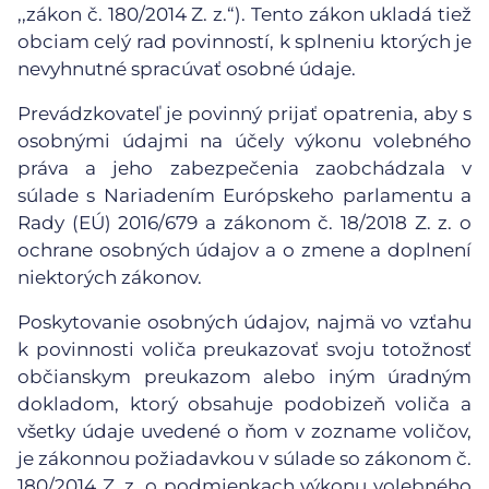
,,zákon č. 180/2014 Z. z.“). Tento zákon ukladá tiež
obciam celý rad povinností, k splneniu ktorých je
nevyhnutné spracúvať osobné údaje.
Prevádzkovateľ je povinný prijať opatrenia, aby s
osobnými údajmi na účely výkonu volebného
práva a jeho zabezpečenia zaobchádzala v
súlade s Nariadením Európskeho parlamentu a
Rady (EÚ) 2016/679 a zákonom č. 18/2018 Z. z. o
ochrane osobných údajov a o zmene a doplnení
niektorých zákonov.
Poskytovanie osobných údajov, najmä vo vzťahu
k povinnosti voliča preukazovať svoju totožnosť
občianskym preukazom alebo iným úradným
dokladom, ktorý obsahuje podobizeň voliča a
všetky údaje uvedené o ňom v zozname voličov,
je zákonnou požiadavkou v súlade so zákonom č.
180/2014 Z. z. o podmienkach výkonu volebného